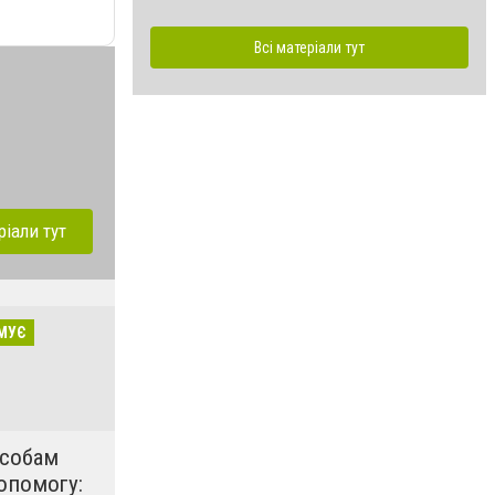
Всі матеріали тут
ріали тут
МУЄ
особам
опомогу: