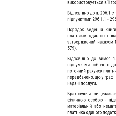
використовується в її го
Відповідно до п. 296.1 с
підпунктами 296.1.1 - 296
Порядок ведення книги
платників єдиного пода
затверджений наказом М
579).
Відповідно до вимог п
підсумками робочого дня
поточний рахунок платни
передбачено, що у графі 
надані послуги.
Враховуючи вищезазнач
фізичною особою - підп
матеріальній або немат
платника єдиного податк