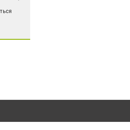
ться
ли. Для інтернет-видань обов'язкове розміщення прямого, відкритого для пошукових