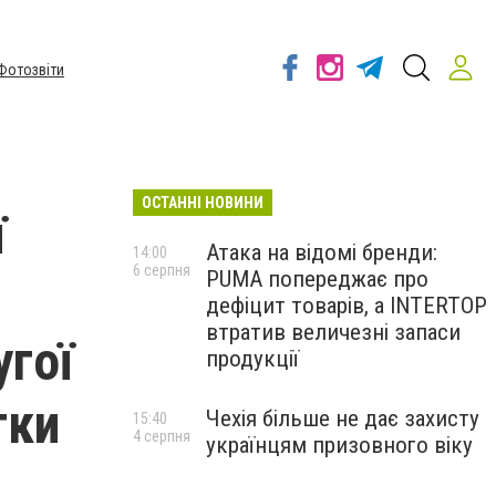
Фотозвіти
ОСТАННІ НОВИНИ
ї
Атака на відомі бренди:
14:00
6 серпня
PUMA попереджає про
дефіцит товарів, а INTERTOP
втратив величезні запаси
угої
продукції
тки
Чехія більше не дає захисту
15:40
4 серпня
українцям призовного віку