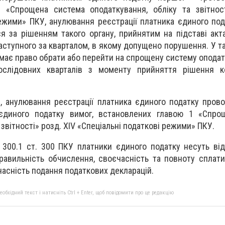
 «Спрощена система оподаткування, обліку та звітност
режими» ПКУ, анулювання реєстрації платника єдиного под
я за рішенням такого органу, прийнятим на підставі акта
аступного за кварталом, в якому допущено порушення. У т
має право обрати або перейти на спрощену систему оподат
послідовних кварталів з моменту прийняття рішення 
 анулювання реєстрації платника єдиного податку прово
єдиного податку вимог, встановлених главою 1 «Спро
 звітності» розд. XIV «Спеціальні податкові режими» ПКУ.
. 300.1 ст. 300 ПКУ платники єдиного податку несуть від
равильність обчислення, своєчасність та повноту сплат
єчасність подання податкових декларацій.
бхідний текст і натисніть Ctrl + Enter, щоб повідомити про це редакцію