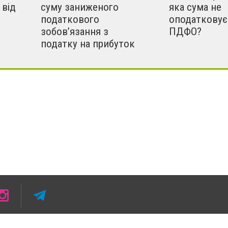
 від
суму заниженого
яка сума не
податкового
оподатковує
зобов’язання з
ПДФО?
податку на прибуток
 умови розміщення в тексті обов'язкового посилання на 4733.com.ua - Сайт міста Смі