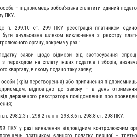
 особа – підприємець зобов’язана сплатити єдиний подато
му ПКУ.
 до п. 299.10 ст. 299 ПКУ реєстрація платником єдино
 бути анульована шляхом виключення з реєстру платн
тролюючого органу, зокрема у разі:
податку заяви щодо відмови від застосування спрощ
у з переходом на сплату інших податків і зборів, визнач
го кварталу, в якому подано таку заяву;
 особи (крім перетворення) або припинення підприємницьк
дприємцем, відповідно до закону – в день отримання
від державного реєстратора повідомлення про проведен
нення;
.п. 298.2.3 п. 298.2 та п.п. 298.8.6 п. 298.8 ст. 298 ПКУ.
 299 ПКУ у разі виявлення відповідним контролюючим ор
порушень платником єдиного податку першої – третьої