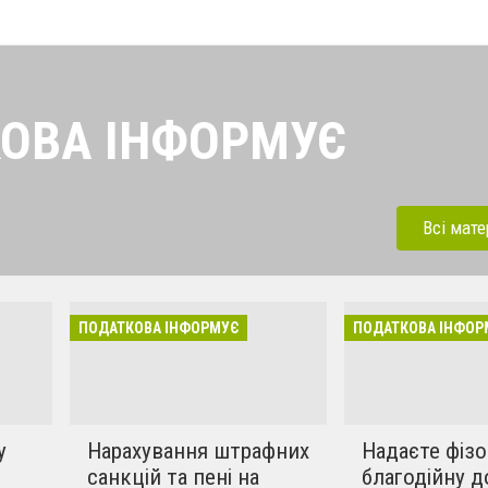
ОВА ІНФОРМУЄ
найсвіжіші новини від
платників податків
Всі мате
ПОДАТКОВА ІНФОРМУЄ
ПОДАТКОВА ІНФОР
у
Нарахування штрафних
Надаєте фіз
санкцій та пені на
благодійну д