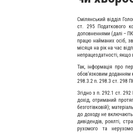
Смілянський відділ Гол
ст. 295 Податкового к
доповненнями (далі – ПКУ
працю найманих осіб, з
місяця на рік на час від
непрацездатності, якщо 
Так, інформація про пе
обов’язковим доданням к
298.3.2 п. 298.3 ст. 298 П
Згідно з п. 292.1 ст. 2
дохід, отриманий протяг
безготівковій); матеріал
до доходу не включаютьс
дивідендів, роялті, ст
рухомого та нерухомо