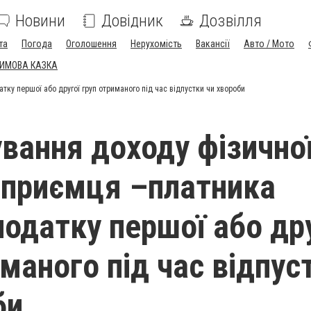
Новини
Довідник
Дозвілля
та
Погода
Оголошення
Нерухомість
Вакансії
Авто / Мото
ЗИМОВА КАЗКА
ку першої або другої груп отриманого під час відпустки чи хвороби
вання доходу фізично
дприємця –платника
податку першої або др
иманого під час відпус
би