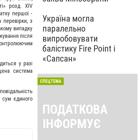
і» розд. XIV
атку першої -
Україна могла
 перевірки, з
паралельно
акому випадку
кування після
випробовувати
контролюючим
балістику Fire Point і
«Сапсан»
диться у разі
щена система
СПЕЦТЕМА
повідальність
и сум єдиного
ПОДАТКОВА
ІНФОРМУЄ