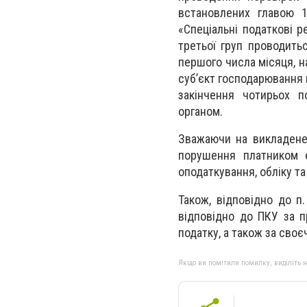
встановлених главою 1
«Спеціальні податкові 
третьої груп проводитьс
першого числа місяця, н
суб’єкт господарювання 
закінчення чотирьох 
органом.
Зважаючи на викладене,
порушення платником 
оподаткування, обліку та
Також, відповідно до п
відповідно до ПКУ за п
податку, а також за сво
Якщо ви помітили помилку, виділіть нео