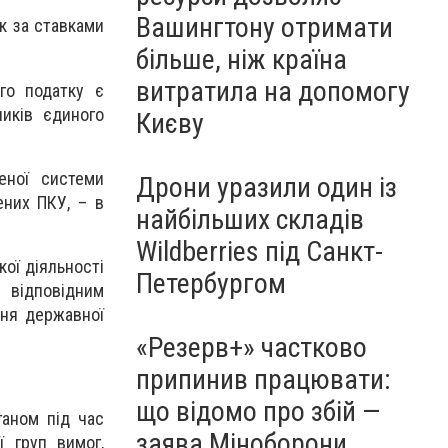
Вашингтону отримати
к за ставками
більше, ніж країна
витратила на допомогу
го податку є
иків єдиного
Києву
еної системи
Дрони уразили один із
ених ПКУ, – в
найбільших складів
Wildberries під Санкт-
ої діяльності
Петербургом
 відповідним
ня державної
«Резерв+» частково
припинив працювати:
що відомо про збій —
ганом під час
заява Міноборони
 груп вимог,