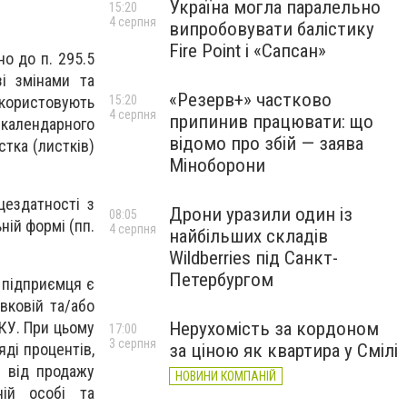
Україна могла паралельно
15:20
4 серпня
випробовувати балістику
Fire Point і «Сапсан»
но до п. 295.5
і змінами та
«Резерв+» частково
використовують
15:20
4 серпня
припинив працювати: що
 календарного
відомо про збій — заява
стка (листків)
Міноборони
цездатності з
Дрони уразили один із
08:05
ній формі (пп.
4 серпня
найбільших складів
Wildberries під Санкт-
Петербургом
– підприємця є
вковій та/або
Нерухомість за кордоном
ПКУ. При цьому
17:00
3 серпня
за ціною як квартира у Смілі
ді процентів,
і від продажу
НОВИНИ КОМПАНІЙ
ній особі та