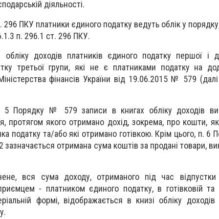
сподарській діяльності.
т. 296 ПКУ платники єдиного податку ведуть облік у порядк
.1.3 п. 296.1 ст. 296 ПКУ.
 обліку доходів платників єдиного податку першої і д
тку третьої групи, які не є платниками податку на дод
іністерства фінансів України від 19.06.2015 № 579 (дал
. 5 Порядку № 579 записи в книгах обліку доходів ви
, протягом якого отримано дохід, зокрема, про кошти, як
ка податку та/або які отримано готівкою. Крім цього, п. 6
2 зазначається отримана сума коштів за продані товари, ви
ене, вся сума доходу, отриманого під час відпустки
риємцем - платником єдиного податку, в готівковій та б
еріальній формі, відображається в книзі обліку доходів 
у.