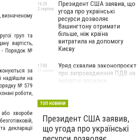
Президент США заявив, що
16:20
2 серпня
угода про українські
у, визначеному
ресурси дозволяє
Вашингтону отримати
більше, ніж країна
ругої груп та
витратила на допомогу
ану вартість,
Києву
і - Порядок №
Уряд схвалив законопроєкт
17:00
конуються за
31 липня
про запровадження ПДВ на
і надійшли на
імпортні посилки
 Порядку № 579
конані роботи,
ТОП НОВИНИ
 або хвороби
Президент США заявив,
езготівковій,
що угода про українські
та декларації
ресурси дозволяє