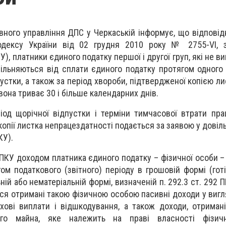
овного управління ДПС у Черкаській інформує, що
відповід
одексу України від 02 грудня 2010 року № 2755-VI, з
), платники єдиного податку першої і другої груп, які не 
вільняються від сплати єдиного податку протягом одного
пустки, а також за період хвороби, підтвердженої копією ли
вона триває 30 і більше календарних днів.
ріод щорічної відпустки і терміни тимчасової втрати пра
опії листка непрацездатності подається за заявою у довіль
КУ).
92 ПКУ доходом платника єдиного податку – фізичної особи 
ом податкового (звітного) періоду в грошовій формі (готі
ьній або нематеріальній формі, визначеній п. 292.3 ст. 292 
я отримані такою фізичною особою пасивні доходи у вигля
рахові виплати і відшкодування, а також доходи, отриман
го майна, яке належить на праві власності фізич