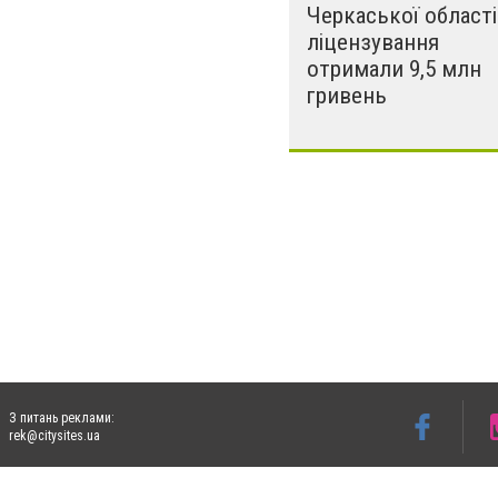
Черкаської області
ліцензування
отримали 9,5 млн
гривень
З питань реклами:
rek@citysites.ua
Допускається цитування матеріалів без отримання попередньої згоди 4733.com.ua за