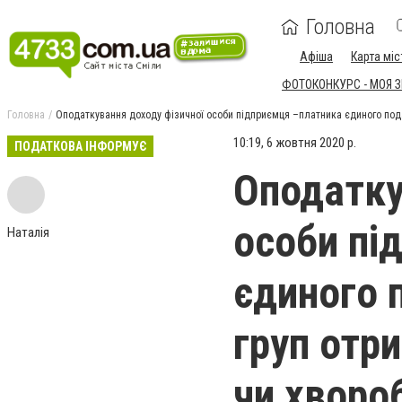
Головна
Афіша
Карта міс
ФОТОКОНКУРС - МОЯ 
Головна
Оподаткування доходу фізичної особи підприємця –платника єдиного подат
10:19, 6 жовтня 2020 р.
ПОДАТКОВА ІНФОРМУЄ
Оподатку
особи пі
Наталія
єдиного 
груп отр
чи хворо