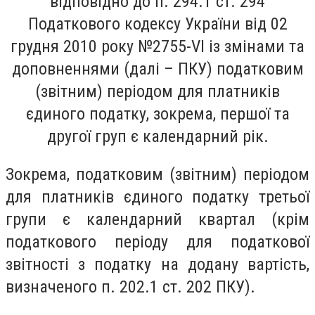
відповідно до п. 294.1 ст. 294
Податкового кодексу України від 02
грудня 2010 року №2755-
V
І із змінами та
доповненнями (далі – ПКУ) податковим
(звітним) періодом для платників
єдиного податку, зокрема, першої та
другої груп є календарний рік.
Зокрема, податковим (звітним) періодом
для платників єдиного податку третьої
групи є календарний квартал (крім
податкового періоду для податкової
звітності з податку на додану вартість,
визначеного п. 202.1 ст. 202 ПКУ).