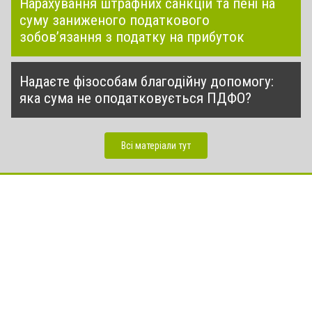
Нарахування штрафних санкцій та пені на
суму заниженого податкового
зобов’язання з податку на прибуток
Надаєте фізособам благодійну допомогу:
яка сума не оподатковується ПДФО?
Всі матеріали тут