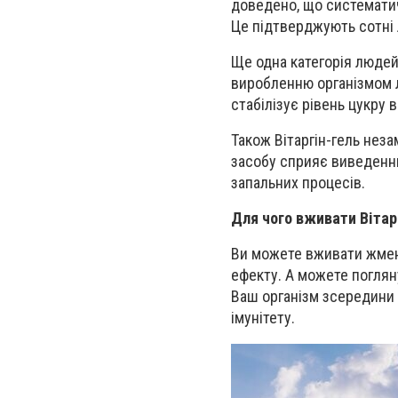
доведено, що систематич
Це підтверджують сотні л
Ще одна категорія людей
виробленню організмом л
стабілізує рівень цукру в
Також Вітаргін-гель нез
засобу сприяє виведенню
запальних процесів.
Для чого вживати Вітар
Ви можете вживати жмені
ефекту. А можете поглян
Ваш організм зсередини
імунітету.