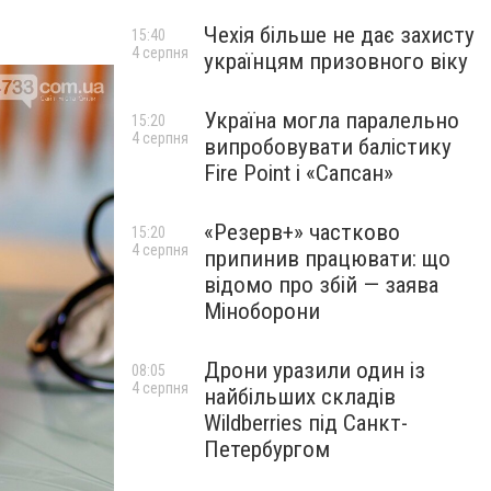
Чехія більше не дає захисту
15:40
4 серпня
українцям призовного віку
Україна могла паралельно
15:20
4 серпня
випробовувати балістику
Fire Point і «Сапсан»
«Резерв+» частково
15:20
4 серпня
припинив працювати: що
відомо про збій — заява
Міноборони
Дрони уразили один із
08:05
4 серпня
найбільших складів
Wildberries під Санкт-
Петербургом