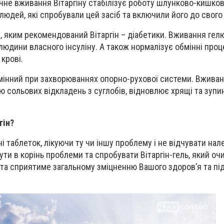
не вживання Вітаргіну стабілізує роботу шлунково-кишков
юдей, які спробували цей засіб та включили його до свого 
, яким рекомендований Вітаргін – діабетики. Вживання гел
юдини власного інсуліну. А також нормалізує обмінні проц
 крові.
амінний при захворюваннях опорно-рухової системи. Вживан
 сольових відкладень з суглобів, відновлює хрящі та зупи
гін?
 таблеток, лікуючи ту чи іншу проблему і не відчувати на
ути в корінь проблеми та спробувати Вітаргін-гель, який о
 та сприятиме загальному зміцненню Вашого здоров
’
я та п