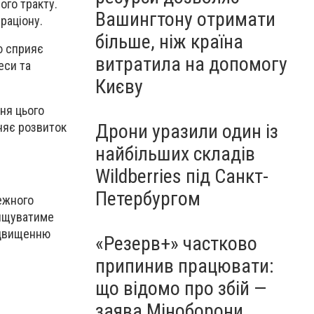
ого тракту.
Вашингтону отримати
раціону.
більше, ніж країна
ю сприяє
витратила на допомогу
еси та
Києву
ня цього
Дрони уразили один із
няє розвиток
найбільших складів
Wildberries під Санкт-
Петербургом
лежного
чищуватиме
ідвищенню
«Резерв+» частково
припинив працювати:
що відомо про збій —
заява Міноборони