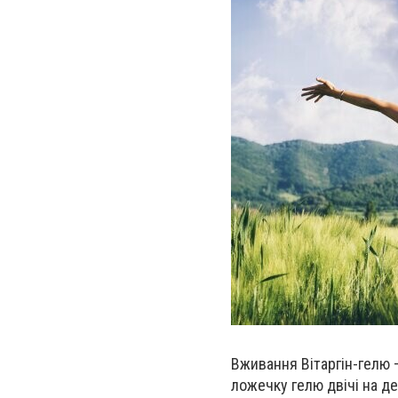
Вживання Вітаргін-гелю 
ложечку гелю двічі на де