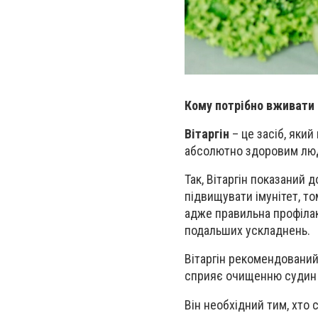
Кому потрібно вживати 
Вітаргін
– це засіб, який
абсолютно здоровим людя
Так, Вітаргін показаний
підвищувати імунітет, то
адже правильна профілак
подальших ускладнень.
Вітаргін рекомендовани
сприяє очищенню судин т
Він необхідний тим, хто