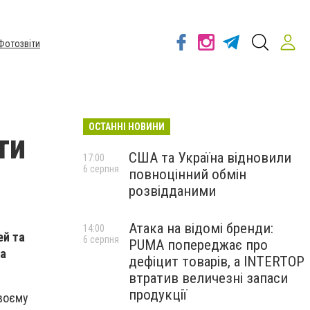
Фотозвіти
ОСТАННІ НОВИНИ
ти
США та Україна відновили
17:00
6 серпня
повноцінний обмін
розвідданими
Атака на відомі бренди:
14:00
ей та
6 серпня
PUMA попереджає про
та
дефіцит товарів, а INTERTOP
втратив величезні запаси
продукції
своєму