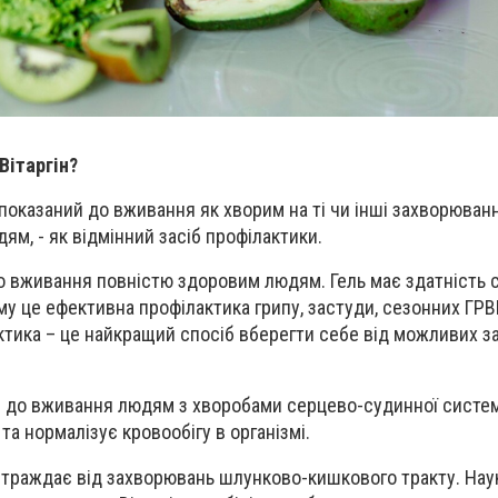
Вітаргін?
 показаний до вживання як хворим на ті чи інші захворювання
м, - як відмінний засіб профілактики.
 до вживання повністю здоровим людям. Гель має здатність 
му це ефективна профілактика грипу, застуди, сезонних ГРВ
тика – це найкращий спосіб вберегти себе від можливих з
й до вживання людям з хворобами серцево-судинної систем
а нормалізує кровообігу в організмі.
 страждає від захворювань шлунково-кишкового тракту. Нау