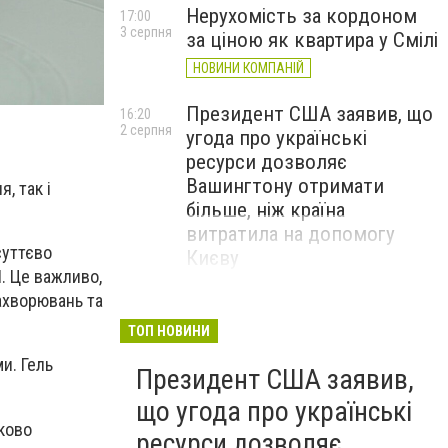
Нерухомість за кордоном
17:00
3 серпня
за ціною як квартира у Смілі
НОВИНИ КОМПАНІЙ
Президент США заявив, що
16:20
2 серпня
угода про українські
ресурси дозволяє
Вашингтону отримати
, так і
більше, ніж країна
витратила на допомогу
суттєво
Києву
І. Це важливо,
ахворювань та
ТОП НОВИНИ
и. Гель
Президент США заявив,
що угода про українські
ково
ресурси дозволяє