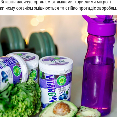
 Вітаргін насичує організм вітамінами, корисними мікро- і
и чому організм зміцнюється та стійко протидіє хворобам.