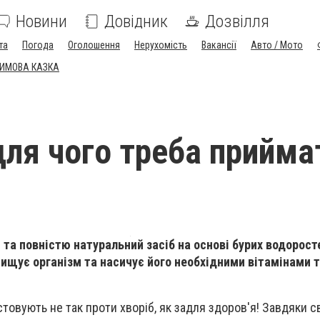
Новини
Довідник
Дозвілля
та
Погода
Оголошення
Нерухомість
Вакансії
Авто / Мото
ЗИМОВА КАЗКА
для чого треба прийма
й та повністю натуральний засіб на основі бурих водорост
чищує організм та насичує його необхідними вітамінами 
стовують не так проти хворіб, як задля здоров'я! Завдяки 