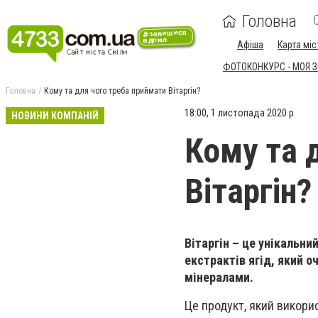
Головна
Афіша
Карта міс
ФОТОКОНКУРС - МОЯ 
Головна
Кому та для чого треба приймати Вітаргін?
18:00, 1 листопада 2020 р.
НОВИНИ КОМПАНІЙ
Кому та 
Вітаргін?
Вітаргін – це унікальни
екстрактів ягід, який о
мінералами.
Це продукт, який викори