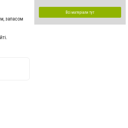
Всі матеріали тут
ям, запасом
йті.