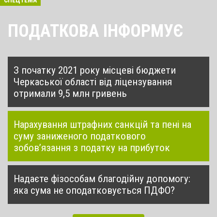
ПОДАТКОВА ІНФОРМУЄ
З початку 2021 року місцеві бюджети
Черкаської області від ліцензування
отримали 9,5 млн гривень
Нарахування штрафних санкцій та пені на
суму заниженого податкового
зобов’язання з податку на прибуток
Надаєте фізособам благодійну допомогу:
яка сума не оподатковується ПДФО?