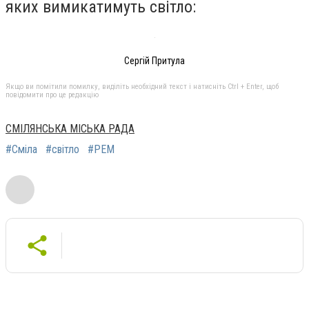
яких вимикатимуть світло:
Сергій Притула
Якщо ви помітили помилку, виділіть необхідний текст і натисніть Ctrl + Enter, щоб
повідомити про це редакцію
СМІЛЯНСЬКА МІСЬКА РАДА
#Сміла
#світло
#РЕМ