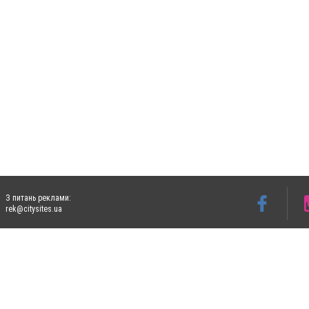
З питань реклами:
rek@citysites.ua
Допускається цитування матеріалів без отримання попередньої згоди 4733.com.ua за
систем гіперпосилання на цитовані статті не нижче другого абзацу в тексті або в я
Матеріали з плашками "Новини компаній", "Промо", "Партнерський матеріал", "Партнер
Реклама на сайті
Ф