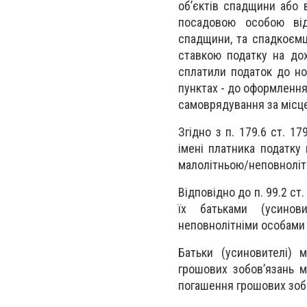
об’єктів спадщини або 
посадовою особою від
спадщини, та спадкоємц
ставкою податку на дох
сплатили податок до но
пунктах - до оформленн
самоврядування за місц
Згідно з п. 179.6 ст. 1
імені платника податку
малолітньою/неповноліт
Відповідно до п. 99.2 ст
їх батьками (усинови
неповнолітніми особами 
Батьки (усиновителі) м
грошових зобов’язань м
погашення грошових зобо