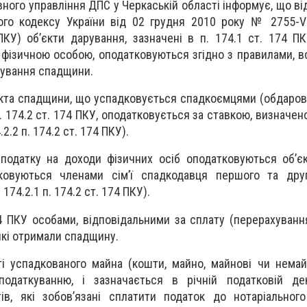
вного управління ДПС у Черкаській області інформує, що в
і
ого кодексу України від 02 грудня 2010 року № 2755-VI
КУ) об’єкти дарування, зазначені в п. 174.1 ст. 174 ПК
 фізичною особою, оподатковуються згідно з правилами, 
кування спадщини.
єкта спадщини, що успадковується спадкоємцями (обдарова
 п. 174.2 ст. 174 ПКУ, оподатковується за ставкою, визначено
.2.2 п. 174.2 ст. 174 ПКУ).
одатку на доходи фізичних осіб оподатковуються об’є
ковуються членами сім’ї спадкодавця першого та друг
 174.2.1 п. 174.2 ст. 174 ПКУ).
74 ПКУ особами, відповідальними за сплату (перерахуванн
які отримали спадщину.
ті успадкованого майна (кошти, майно, майнові чи немай
одаткуванню, і зазначається в річній податковій декл
тів, які зобов’язані сплатити податок до нотаріально