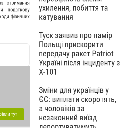
азі отримання
ухилення, побиття та
ти податкову
катування
оходи фізичних
Туск заявив про намір
Польщі прискорити
передачу ракет Patriot
Україні після інциденту з
Х-101
Зміни для українців у
ЄС: виплати скоротять,
а чоловіків за
ріали тут
незаконний виїзд
депортуватимуть