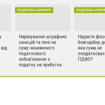
ПОДАТКОВА ІНФОРМУЄ
ПОДАТКОВА ІНФОР
у
Нарахування штрафних
Надаєте фіз
санкцій та пені на
благодійну д
 від
суму заниженого
яка сума не
податкового
оподатковує
зобов’язання з
ПДФО?
податку на прибуток