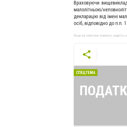
Враховуючи вищевикладе
малолітньою/неповнол
декларацію від імені ма
осіб, відповідно до п.п. 1
Якщо ви помітили помилку, виділіть нео
СПЕЦТЕМА
ПОДАТК
Найголовніші і 
податкової для 