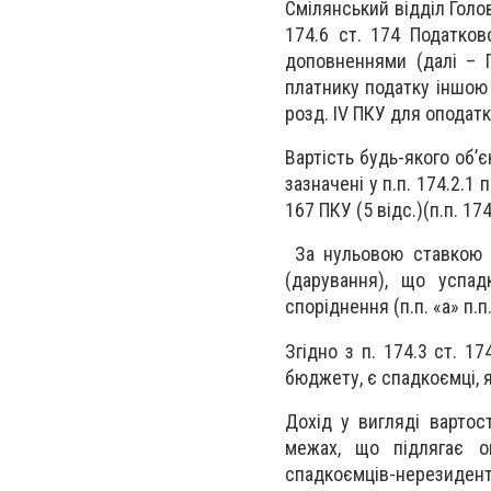
Смілянський відділ Голо
174.6 ст. 174 Податков
доповненнями (далі – П
платнику податку іншою
розд. IV ПКУ для оподат
Вартість будь-якого об’
зазначені у п.п. 174.2.1
167 ПКУ (5 відс.)(п.п. 174
За нульовою ставкою п
(дарування), що успад
споріднення (п.п. «а» п.п.
Згідно з п. 174.3 ст. 1
бюджету, є спадкоємці, 
Дохід у вигляді вартос
межах, що підлягає оп
спадкоємців-нерезиден