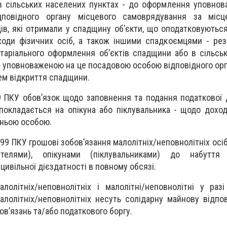
в сільських населених пунктах - до оформлення уповно
повідного органу місцевого самоврядування за місц
ів, які отримали у спадщину об’єкти, що оподатковуютьс
оди фізичних осіб, а також іншими спадкоємцями - рез
таріального оформлення об’єктів спадщини або в сільсь
я уповноваженою на це посадовою особою відповідного орг
ем відкриття спадщини.
79 ПКУ обов’язок щодо заповнення та подання податкової д
 покладається на опікуна або піклувальника - щодо доход
ньою особою.
. 99 ПКУ грошові зобов’язання малолітніх/неповнолітніх ос
телями), опікунами (піклувальниками) до набуття 
цивільної дієздатності в повному обсязі.
алолітніх/неповнолітніх і малолітні/неповнолітні у раз
алолітніх/неповнолітніх несуть солідарну майнову відпов
в’язань та/або податкового боргу.