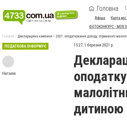
Головна
Афіша
Карта міс
ФОТОКОНКУРС - МОЯ 
Головна
Деклараційна кампанія – 2021: оподаткування доходу, отриманого малол
15:27, 1 березня 2021 р.
ПОДАТКОВА ІНФОРМУЄ
Декларац
оподатку
Наталія
малолітн
дитиною 