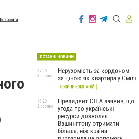
Фотозвіти
ОСТАННІ НОВИНИ
Нерухомість за кордоном
17:00
3 серпня
за ціною як квартира у Смілі
ного
НОВИНИ КОМПАНІЙ
Президент США заявив, що
16:20
2 серпня
угода про українські
)
ресурси дозволяє
Вашингтону отримати
більше, ніж країна
витратила на допомогу