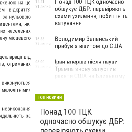
Понад 100 ТЦК одночасно
важеною на це
14:41
31 липня
обшукує ДБР: перевіряють
ем відкриття
схеми ухилення, побиття та
я за нульовою
катування
идентами, які
ких населених
ану місцевого
Володимир Зеленський
16:38
29 липня
прибув з візитом до США
екларації від
Іран вперше після паузи
08:00
ів, отриманих
29 липня
Трампа знову запустив
ракети США на Близькому
Сході
іб виконуються
малолітніми/
ТОП НОВИНИ
і невиконання
Понад 100 ТЦК
ідальність за
одночасно обшукує ДБР:
перевіряють схеми