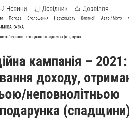
Новини
Довідник
Дозвілля
та
Погода
Оголошення
Нерухомість
Вакансії
Авто / Мото
ЗИМОВА КАЗКА
ітньою/неповнолітньою дитиною подарунка (cпадщини)
ійна кампанія – 2021:
вання доходу, отрима
ьою/неповнолітньою
подарунка (cпадщини