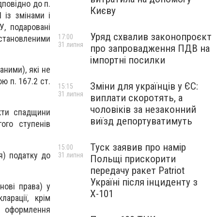
дповідно до п.
Києву
 із змінами і
У, подаровані
Уряд схвалив законопроєкт
17:00
встановленими
31 липня
про запровадження ПДВ на
імпортні посилки
ними), які не
ю п. 167.2 ст.
Зміни для українців у ЄС:
15:15
31 липня
виплати скоротять, а
чоловіків за незаконний
кти спадщини
виїзд депортуватимуть
ого ступенів
Туск заявив про намір
15:00
я) податку до
31 липня
Польщі прискорити
передачу ракет Patriot
Україні після інциденту з
нові права) у
Х-101
арації, крім
го оформлення