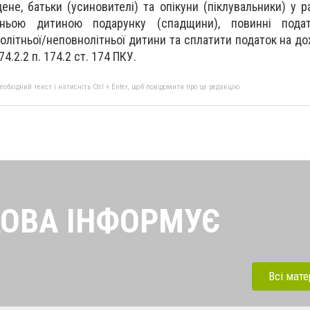
не, батьки (усиновителі) та опікуни (піклувальники) у р
ітньою дитиною подарунку (спадщини), повинні пода
лолітньої/неповнолітньої дитини та сплатити податок на д
74.2.2 п. 174.2 ст. 174 ПКУ.
бхідний текст і натисніть Ctrl + Enter, щоб повідомити про це редакцію
ОВА ІНФОРМУЄ
найсвіжіші новини від
платників податків
Всі мате