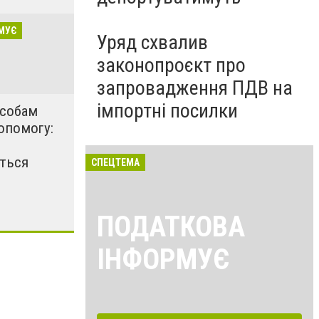
МУЄ
Уряд схвалив
законопроєкт про
запровадження ПДВ на
імпортні посилки
особам
опомогу:
ться
СПЕЦТЕМА
ПОДАТКОВА
ІНФОРМУЄ