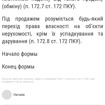
(обміну) (п. 172.7 ст. 172 ПКУ).
Під продажем розуміється будь-який
перехід права власності на об’єкти
нерухомості, крім їх успадкування та
дарування (п. 172.8 ст. 172 ПКУ).
Начало формы
Конец формы
Якщо ви помітили помилку, виділіть необхідний текст і натисніть Ctrl + Enter, щоб
повідомити про це редакцію
Наталія