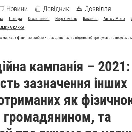
Новини
Довідник
Дозвілля
та
Погода
Оголошення
Нерухомість
Вакансії
Авто / Мото
ЗИМОВА КАЗКА
триманих як фізичною особою – громадянином, та відомостей про рухоме та нерухоме м
ійна кампанія – 2021:
ість зазначення інших
 отриманих як фізично
 громадянином, та