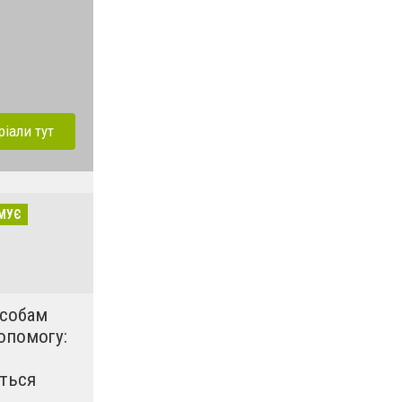
ріали тут
МУЄ
особам
опомогу:
ться