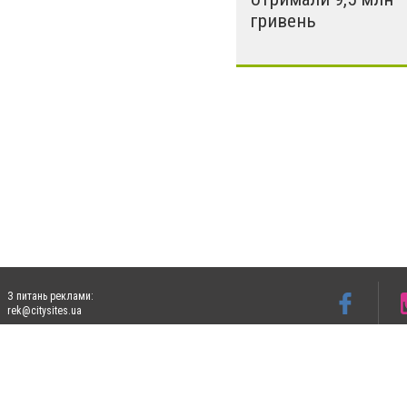
гривень
З питань реклами:
rek@citysites.ua
Допускається цитування матеріалів без отримання попередньої згоди 4733.com.ua за
систем гіперпосилання на цитовані статті не нижче другого абзацу в тексті або в я
Матеріали з плашками "Новини компаній", "Промо", "Партнерський матеріал", "Партнер