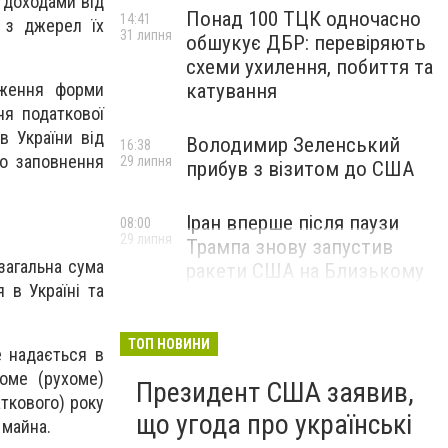
з доходами від
Понад 100 ТЦК одночасно
14:41
 з джерел їх
31 липня
обшукує ДБР: перевіряють
схеми ухилення, побиття та
катування
дження форми
ня податкової
в України від
Володимир Зеленський
16:38
до заповнення
29 липня
прибув з візитом до США
Іран вперше після паузи
08:00
29 липня
Трампа знову запустив
 загальна сума
ракети США на Близькому
 в Україні та
Сході
ТОП НОВИНИ
е надається в
хоме (рухоме)
Президент США заявив,
аткового) року
що угода про українські
 майна.