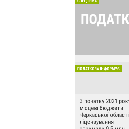
СПЕЦТЕМА
ПОДАТК
Найголовніші і 
податкової для 
ПОДАТКОВА ІНФОРМУЄ
З початку 2021 рок
місцеві бюджети
Черкаської області
ліцензування
отримали 9,5 млн