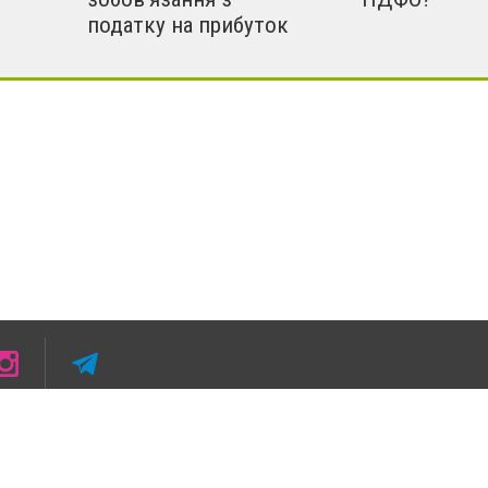
податку на прибуток
 умови розміщення в тексті обов'язкового посилання на 4733.com.ua - Сайт міста Смі
кості джерела. Порушення виняткових прав переслідується Законом.
ський спецпроєкт", "Політичні новини", "Пресреліз", "PR", "Офіційно", "Політична рек