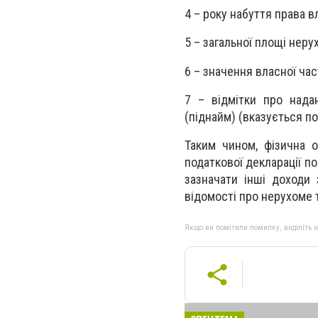
4 – року набуття права в
5 – загальної площі нер
6 – значення власної час
7 – відмітки про нада
(піднайм) (вказується по
Таким чином, фізична о
податкової декларації п
зазначати інші доходи 
відомості про нерухоме 
Якщо ви помітили помилку, виділіть нео