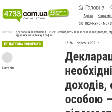
Головна
Афіша
Карта міс
ФОТОКОНКУРС - МОЯ 
Головна
Деклараційна кампанія – 2021: необхідність зазначення інших доходів, о
здійснює незалежну професі
16:26, 1 березня 2021 р.
ПОДАТКОВА ІНФОРМУЄ
Декларац
необхідн
Наталія
доходів,
особою –