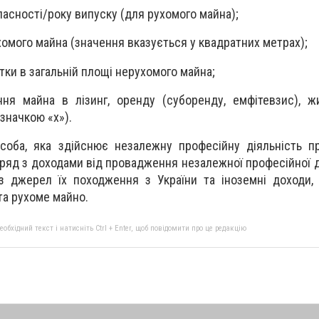
ласності/року випуску (для рухомого майна);
ухомого майна (значення вказується у квадратних метрах);
тки в загальній площі нерухомого майна;
ння майна в лізинг, оренду (суборенду, емфітевзис), 
значкою «х»).
соба, яка здійснює незалежну професійну діяльність п
оряд з доходами від провадження незалежної професійної д
з джерел їх походження з України та іноземні доходи,
та рухоме майно.
бхідний текст і натисніть Ctrl + Enter, щоб повідомити про це редакцію