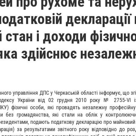
ей про рухоме та неру
податковій декларації
 стан і доходи фізичн
яка здійснює незалеж
вного управління ДПС у Черкаській області інформує, що
зг
одексу України від 02 грудня 2010 року № 2755-VI і
КУ) фізичні особи, які провадять незалежну професійну 
би без громадянства, які стали на облік у контролююч
резидентами, подають податкову декларацію про майновий 
арація) за результатами звітного року відповідно до роз