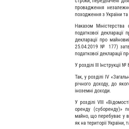
строки, передбачені для
провадження незалежно
походження з України та 
Наказом Міністерства
податкової декларації 
декларації про майновий
25.04.2019 № 177) затв
податкової декларації пр
У розділі ІІІ Інструкції
Так, у розділі IV «Загал
річного доходу, до яко
іноземні доходи.
У розділі VIII «Відомо
оренду (суборенду)» п
майно, що перебуває у в
як на території України, 