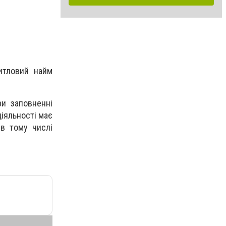
житловий найм
ри заповненні
іяльності має
 в тому числі