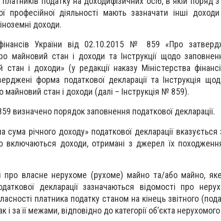
 платників податку на доходифізичних осіб, в якій поряд 
ї професійної діяльності мають зазначати інші доходи
іноземні доходи.
 фінансів України від 02.10.2015 № 859 «Про затвер
про майновий стан і доходи та Інструкції щодо заповнен
 стан і доходи» (у редакції наказу Міністерства фінансі
ерджені форма податкової декларації та Інструкція що
о майновий стан і доходи (далі – Інструкція № 859).
 № 859 визначено порядок заповнення податкової декларації.
ьна сума річного доходу» податкової декларації вказується
го включаються доходи, отримані з джерел їх походження
сті про власне нерухоме (рухоме) майно та/або майно, як
одаткової декларації зазначаються відомості про неру
ласності платника податку станом на кінець звітного (под
так і за її межами, відповідно до категорії об’єкта нерухомого