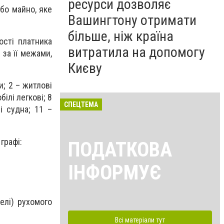
ресурси дозволяє
або майно, яке
Вашингтону отримати
більше, ніж країна
ості платника
витратила на допомогу
 за її межами,
Києву
и; 2 – житлові
білі легкові; 8
СПЕЦТЕМА
і судна; 11 –
графі:
ПОДАТКОВА
ІНФОРМУЄ
елі) рухомого
Всі матеріали тут