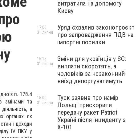
хоме
витратила на допомогу
Києву
 про
Уряд схвалив законопроєкт
17:00
ою
31 липня
про запровадження ПДВ на
імпортні посилки
ну
Зміни для українців у ЄС:
15:15
31 липня
виплати скоротять, а
чоловіків за незаконний
виїзд депортуватимуть
ідно з п. 178.4
Туск заявив про намір
15:00
з змінами та
31 липня
Польщі прискорити
діяльність, а
передачу ракет Patriot
их органах як
Україні після інциденту з
стан і доходи
Х-101
ділу IV ПКУ у