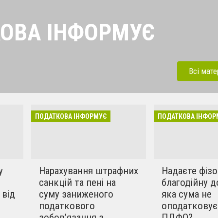
ОВА ІНФОРМУЄ
найсвіжіші новини від
платників податків
Всі мате
ПОДАТКОВА ІНФОРМУЄ
ПОДАТКОВА ІНФОР
у
Нарахування штрафних
Надаєте фіз
санкцій та пені на
благодійну д
 від
суму заниженого
яка сума не
податкового
оподатковує
зобов’язання з
ПДФО?