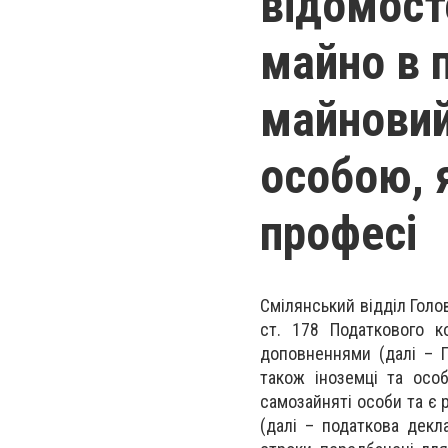
відомост
майно в 
майновий
особою, 
професі
Смілянський відділ Голо
ст. 178 Податкового к
доповненнями (далі – П
також іноземці та осо
самозайняті особи та є 
(далі – податкова декл