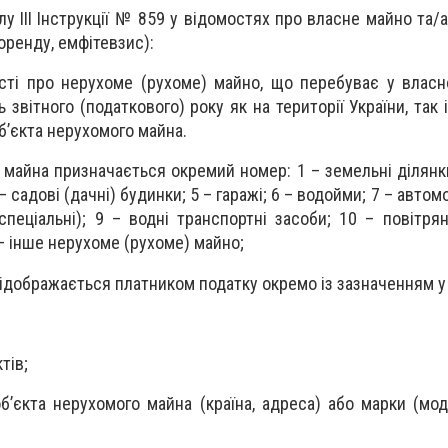
лу IІІ Інструкції № 859 у відомостях про власне майно та/
оренду, емфітевзис):
сті про нерухоме (рухоме) майно, що перебуває у власн
 звітного (податкового) року як на території України, так і
об’єкта нерухомого майна.
ів майна призначається окремий номер: 1 – земельні ділянк
– садові (дачні) будинки; 5 – гаражі; 6 – водойми; 7 – автомо
спеціальні); 9 – водні транспортні засоби; 10 – повітрян
– інше нерухоме (рухоме) майно;
відображається платником податку окремо із зазначенням у 
тів;
б’єкта нерухомого майна (країна, адреса) або марки (мод