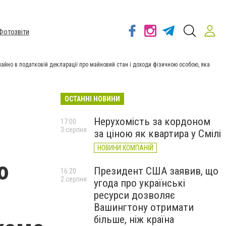
Фотозвіти
айно в податковій декларації про майновий стан і доходи фізичною особою, яка
ОСТАННІ НОВИНИ
Нерухомість за кордоном
17:00
3 серпня
за ціною як квартира у Смілі
НОВИНИ КОМПАНІЙ
ю
Президент США заявив, що
16:20
2 серпня
угода про українські
ресурси дозволяє
Вашингтону отримати
більше, ніж країна