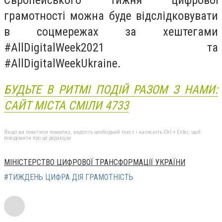
грамотності можна буде відслідковувати
в соцмережах за хештегами
#AllDigitalWeek2021 та
#AllDigitalWeekUkraine.
БУДЬТЕ В РИТМІ ПОДІЙ РАЗОМ З НАМИ:
САЙТ МІСТА СМІЛИ 4733
Якщо ви помітили помилку, виділіть необхідний текст і натисніть Ctrl + Enter, щоб
повідомити про це редакцію
МІНІСТЕРСТВО ЦИФРОВОЇ ТРАНСФОРМАЦІЇ УКРАЇНИ
#ТИЖДЕНЬ ЦИФРА ДІЯ ГРАМОТНІСТЬ