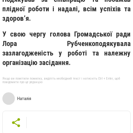
плідної роботи і надалі, всім успіхів та
здоров’я.
У свою чергу голова Громадської ради
Лора Рубченкоподякувала
зазлагодженість у роботі та належну
організацію засідання.
Якщо ви помітили помилку, виділіть необхідний текст і натисніть Ctrl + Enter, щоб
повідомити про це редакцію
Наталія