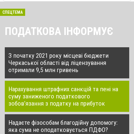
СПЕЦТЕМА
ПОДАТКОВА ІНФОРМУЄ
З початку 2021 року місцеві бюджети
Черкаської області від ліцензування
отримали 9,5 млн гривень
Нарахування штрафних санкцій та пені на
суму заниженого податкового
зобов’язання з податку на прибуток
Надаєте фізособам благодійну допомогу:
яка сума не оподатковується ПДФО?