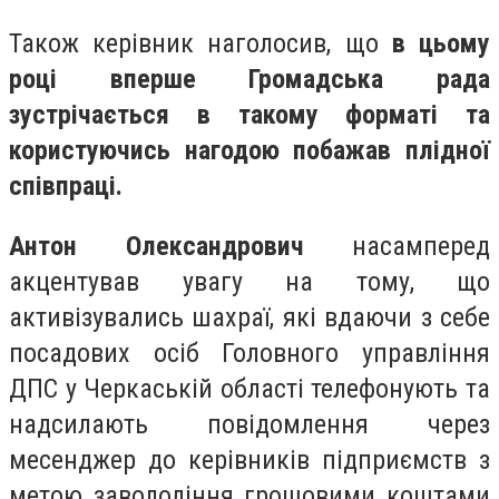
Також керівник наголосив, що
в цьому
році вперше Громадська рада
зустрічається в такому форматі та
користуючись нагодою побажав плідної
співпраці.
Антон Олександрович
насамперед
акцентував
увагу на тому
, що
активізувались шахраї, які вдаючи з себе
посадових осіб Головного управління
ДПС у Черкаській області телефонують та
надсилають повідомлення через
месенджер до керівників підприємств з
метою заволодіння грошовими коштами