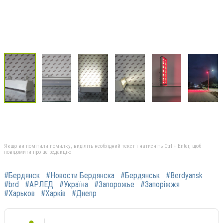
Якщо ви помітили помилку, виділіть необхідний текст і натисніть Ctrl + Enter, щоб
повідомити про це редакцію
#Бердянск
#Новости Бердянска
#Бердянськ
#Berdyansk
#brd
#АРЛЕД
#Україна
#Запорожье
#Запоріжжя
#Харьков
#Харків
#Днепр