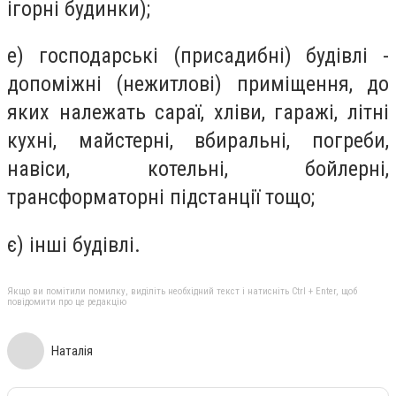
ігорні будинки);
е) господарські (присадибні) будівлі -
допоміжні (нежитлові) приміщення, до
яких належать сараї, хліви, гаражі, літні
кухні, майстерні, вбиральні, погреби,
навіси, котельні, бойлерні,
трансформаторні підстанції тощо;
є) інші будівлі.
Якщо ви помітили помилку, виділіть необхідний текст і натисніть Ctrl + Enter, щоб
повідомити про це редакцію
Наталія