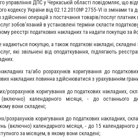
ого управління ДПС
у Черкаській області повідомляє, що від
ого кодексу України
від 02.12.2010№ 2755-VI із змінами та
 здійсненні операцій з постачання товарів/послуг платник 
слуг зобов'язаний в установлені терміни скласти податков
ному реєстрі податкових накладних та надати покупцю за й
не надаються покупцю, а також податкові накладні, складені
слуг, які звільнені від оподаткування, підлягають реєстр
адних.
накладних та/або розрахунків коригування до податкови
вих накладних повинна здійснюватися з урахуванням грани
их/розрахунків коригування до податкових накладних, скл
(включно) календарного місяця, - до останнього д
якому вони складені;
х/розрахунків коригування до податкових накладних, скла
нь (включно) календарного місяця, - до 15 календарного 
тупного за місяцем, в якому вони складені;