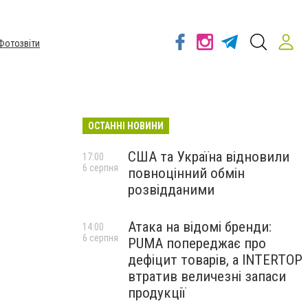
Фотозвіти
ОСТАННІ НОВИНИ
США та Україна відновили
17:00
6 серпня
повноцінний обмін
розвідданими
Атака на відомі бренди:
14:00
6 серпня
PUMA попереджає про
дефіцит товарів, а INTERTOP
втратив величезні запаси
продукції