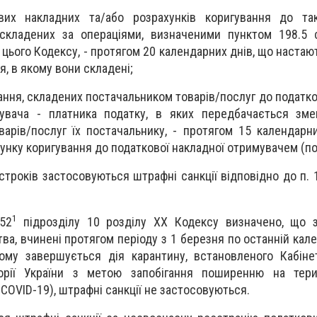
вих накладних та/або розрахунків коригування до та
 складених за операціями, визначеними пунктом 198.5 
 цього Кодексу, - протягом 20 календарних днів, що настаю
, в якому вони складені;
ання, складених постачальником товарів/послуг до податко
увача - платника податку, в яких передбачається зм
оварів/послуг їх постачальнику, - протягом 15 календарн
унку коригування до податкової накладної отримувачем (п
строків застосовуються штрафні санкції відповідно до п. 
1
52
підрозділу 10 розділу ХХ Кодексу визначено, що 
ва, вчинені протягом періоду з 1 березня по останній кал
ому завершується дія карантину, встановленого Кабіне
орії України з метою запобігання поширенню на терит
(COVID-19), штрафні санкції не застосовуються.