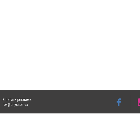
З питань реклами:
rek@citysites.ua
Допускається цитування матеріалів без отримання попередньої згоди 4733.com.ua за
систем гіперпосилання на цитовані статті не нижче другого абзацу в тексті або в я
Матеріали з плашками "Новини компаній", "Промо", "Партнерський матеріал", "Партнер