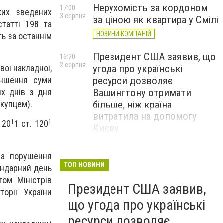
Нерухомість за кордоном
17:00
ких зведених
3 серпня
за ціною як квартира у Смілі
статті 198 та
НОВИНИ КОМПАНІЙ
ть за останнім
Президент США заявив, що
16:20
2 серпня
угода про українські
вої накладної,
ресурси дозволяє
еншення суми
Вашингтону отримати
их днів з дня
більше, ніж країна
окупцем).
витратила на допомогу
1
1
120
1 ст. 120
Києву
за порушення
ТОП НОВИНИ
ендарний день
том Міністрів
Президент США заявив,
орії України
що угода про українські
ресурси дозволяє