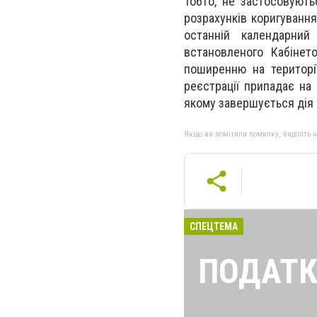
Тобто, не застосовують
розрахунків коригуванн
останній календарний
встановленого Кабінето
поширенню на території
реєстрації припадає на
якому завершується дія 
Якщо ви помітили помилку, виділіть нео
СПЕЦТЕМА
ПОДАТК
Найголовніші і 