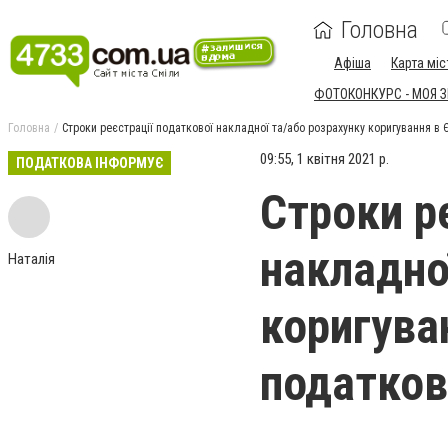
Головна
Афіша
Карта міс
ФОТОКОНКУРС - МОЯ 
Головна
Строки реєстрації податкової накладної та/або розрахунку коригування в
09:55, 1 квітня 2021 р.
ПОДАТКОВА ІНФОРМУЄ
Строки р
накладно
Наталія
коригува
податков