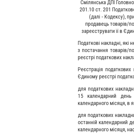
Смілянська ДПІ Головн
201.10 ст. 201 Податков
(далі - Кодексу),
при
продавець товарів/по
зареєструвати її в Єди
Податкові накладні, які 
з постачання товарів/по
реєстрі податкових накл
Реєстрація податкових 
Єдиному реєстрі податко
для податкових накладн
15 календарний день 
календарного місяця, в 
для податкових накладни
останній календарний де
календарного місяця, нас