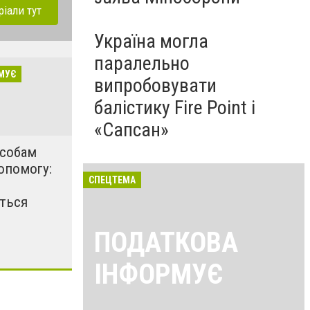
ріали тут
Україна могла
паралельно
МУЄ
випробовувати
балістику Fire Point і
«Сапсан»
особам
опомогу:
СПЕЦТЕМА
ться
ПОДАТКОВА
ІНФОРМУЄ