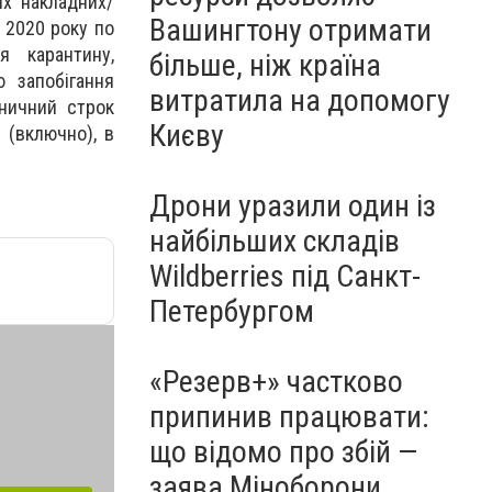
их накладних/
Вашингтону отримати
 2020 року по
я карантину,
більше, ніж країна
ю запобігання
витратила на допомогу
аничний строк
Києву
 (включно), в
Дрони уразили один із
найбільших складів
Wildberries під Санкт-
Петербургом
«Резерв+» частково
припинив працювати:
що відомо про збій —
заява Міноборони