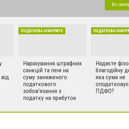
платників податків
Всі мате
ПОДАТКОВА ІНФОРМУЄ
ПОДАТКОВА ІНФОР
у
Нарахування штрафних
Надаєте фіз
санкцій та пені на
благодійну д
 від
суму заниженого
яка сума не
податкового
оподатковує
зобов’язання з
ПДФО?
податку на прибуток