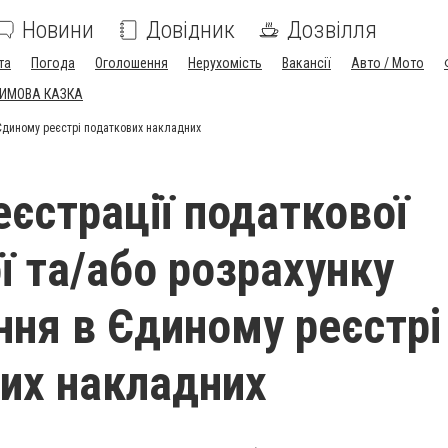
Новини
Довідник
Дозвілля
та
Погода
Оголошення
Нерухомість
Вакансії
Авто / Мото
ЗИМОВА КАЗКА
 Єдиному реєстрі податкових накладних
еєстрації податкової
ї та/або розрахунку
ння в Єдиному реєстрі
их накладних