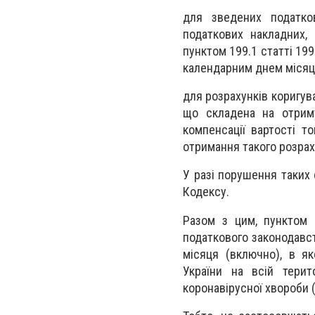
для зведених податко
податкових накладних,
пунктом 199.1 статті 199
календарним днем місяця
для розрахунків коригув
що складена на отрим
компенсації вартості т
отримання такого розрах
У разі порушення таких 
Кодексу.
Разом з цим, пунктом 
податкового законодавст
місяця (включно), в як
України на всій терит
коронавірусної хвороби 