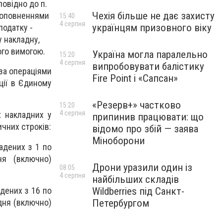
повідно до п.
Чехія більше не дає захисту
 доповненнями
15:40
4 серпня
українцям призовного віку
податку -
у накладну,
ого вимогою.
Україна могла паралельно
15:20
4 серпня
випробовувати балістику
 за операціями
Fire Point і «Сапсан»
ації в Єдиному
«Резерв+» частково
15:20
4 серпня
х накладних у
припинив працювати: що
чних строків:
відомо про збій — заява
Міноборони
адених з 1 по
ня (включно)
Дрони уразили один із
08:05
4 серпня
найбільших складів
дених з 16 по
Wildberries під Санкт-
дня (включно)
Петербургом