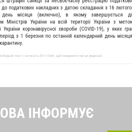
ся штрафні санкції за несвоєчасну реєстрацію податков
я до податкових накладних з датою складання з 16 лютого
 день місяця (включно), в якому завершується ді
м Міністрів України на всій території України з мето
 України коронавірусної хвороби (COVID-19), у яких гр
 період з 1 березня по останній календарний день місяця
карантину.
бхідний текст і натисніть Ctrl + Enter, щоб повідомити про це редакцію
ОВА ІНФОРМУЄ
найсвіжіші новини від