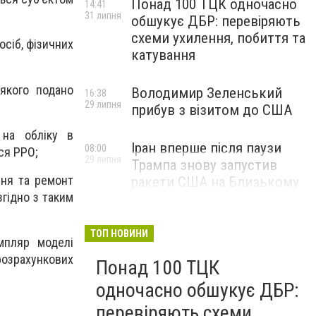
Понад 100 ТЦК одночасно
14:41
31 липня
обшукує ДБР: перевіряють
схеми ухилення, побиття та
сіб, фізичних
катування
якого подано
Володимир Зеленський
16:38
29 липня
прибув з візитом до США
 на обліку в
Іран вперше після паузи
08:00
ся РРО;
29 липня
Трампа знову запустив
ння та ремонт
ракети США на Близькому
гідно з таким
Сході
ТОП НОВИНИ
мпляр моделі
 розрахункових
Понад 100 ТЦК
одночасно обшукує ДБР:
перевіряють схеми