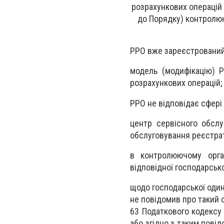
розрахункових операцій 
до Порядку) контролюю
РРО вже зареєстрований
модель (модифікацію) 
розрахункових операцій;
РРО не відповідає сфері 
центр сервісного обсл
обслуговування реєстрат
в контролюючому орган
відповідної господарсько
щодо господарської одини
не повідомив про такий 
63 Податкового кодексу 
або згідно з таким пові