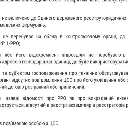
я не включено до Єдиного державного реєстру юридичних о
ромадських формувань;
я не перебуває на обліку в контролюючому органі, до 
. № 1-РРО;
ня або його відокремлені підрозділи не перебувають
 адресою господарської одиниці, де буде використовувати
та суб’єктом господарювання про технічне обслуговува
гані відсутнє повідомлення ЦСО про його укладання або з
ий договір розірваний або припинений;
ні наявні відомості про РРО як про викрадений екзе
еєструється, відсутній в реєстрі екземплярів реєстраторів
 є пов’язаною особою з ЦСО.