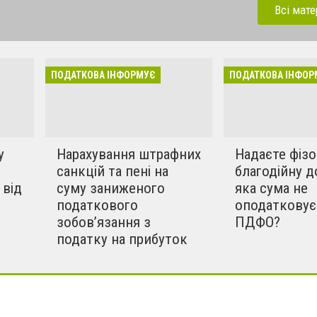
платників податків
Всі мате
ПОДАТКОВА ІНФОРМУЄ
ПОДАТКОВА ІНФОР
у
Нарахування штрафних
Надаєте фіз
санкцій та пені на
благодійну д
 від
суму заниженого
яка сума не
податкового
оподатковує
зобов’язання з
ПДФО?
податку на прибуток