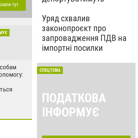
ріали тут
Уряд схвалив
законопроєкт про
МУЄ
запровадження ПДВ на
імпортні посилки
особам
СПЕЦТЕМА
опомогу:
ться
ПОДАТКОВА
ІНФОРМУЄ