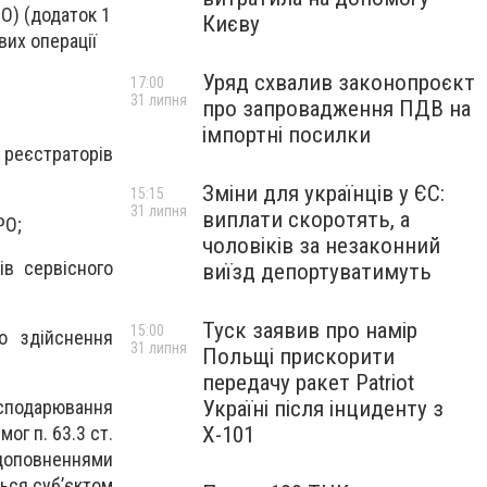
О) (додаток 1
Києву
вих операції
Уряд схвалив законопроєкт
17:00
31 липня
про запровадження ПДВ на
імпортні посилки
реєстраторів
Зміни для українців у ЄС:
15:15
31 липня
виплати скоротять, а
РО;
чоловіків за незаконний
ів сервісного
виїзд депортуватимуть
Туск заявив про намір
15:00
о здійснення
31 липня
Польщі прискорити
передачу ракет Patriot
Україні після інциденту з
господарювання
Х-101
ог п. 63.3 ст.
 доповненнями
ться суб’єктом