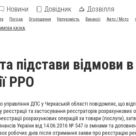
Новини
Довідник
Дозвілля
та
Погода
Оголошення
Нерухомість
Вакансії
Авто / Мото
ЗИМОВА КАЗКА
та підстави відмови в
ії РРО
о управління ДПС у Черкаській області повідомляє, що відпо
дку реєстрації та застосування реєстраторів розрахункових 
еєстрації розрахункових операцій за товари (послуги), за
нансів України від 14.06.2016 № 547 із змінами та доповне
вох робочих днів після отримання заяви про реєстрацію ре