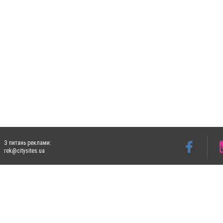
З питань реклами:
rek@citysites.ua
Допускається цитування матеріалів без отримання попередньої згоди 4733.com.ua за
систем гіперпосилання на цитовані статті не нижче другого абзацу в тексті або в я
Матеріали з плашками "Новини компаній", "Промо", "Партнерський матеріал", "Партнер
Реклама на сайті
Ф