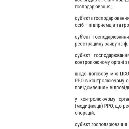
господарювання;
суб’єкта господарюванн
осіб – підприємців та г
суб’єкт господарюванн
реєстраційну заяву за ф
суб’єкт господарюван
контролюючому органі за
щодо договору між ЦСО 
РРО в контролюючому ор
повідомленням відповідн
у контролюючому орга
(модифікації) РРО, що р
операцій;
суб’єкт господарювання