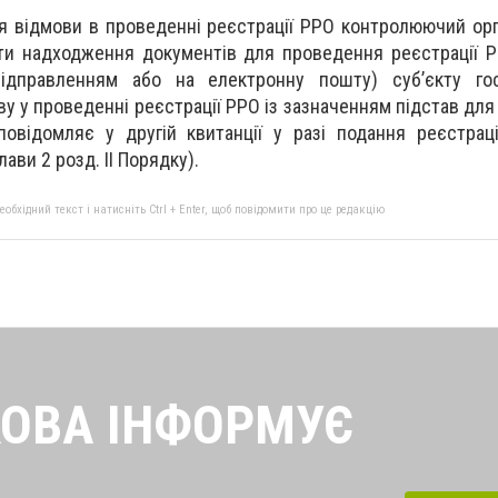
ля відмови в проведенні реєстрації РРО контролюючий орг
ти надходження документів для проведення реєстрації 
ідправленням або на електронну пошту) суб’єкту го
у у проведенні реєстрації РРО із зазначенням підстав для
овідомляє у другій квитанції у разі подання реєстрац
лави 2 розд. II Порядку).
бхідний текст і натисніть Ctrl + Enter, щоб повідомити про це редакцію
ОВА ІНФОРМУЄ
найсвіжіші новини від