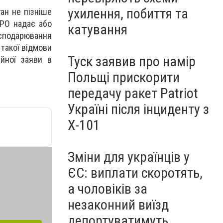
ухилення, побиття та
ан не пізніше
РРО надає або
катування
сподарювання
 такої відмови
Туск заявив про намір
ійної заяви в
Польщі прискорити
передачу ракет Patriot
Україні після інциденту з
Х-101
Зміни для українців у
ЄС: виплати скоротять,
а чоловіків за
незаконний виїзд
депортуватимуть