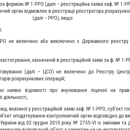
за формою № 1-РРО (далі – реєстраційна заява за
ф. № 1-РР
чий орган відмовляє в реєстрації реєстратора розрахунко
(далі – РРО), якщо:
;
РРО не включено або виключено з Державного реєстру 
застосування, зазначеній в реєстраційній заяві за ф. № 1-Р
уговування (далі – ЦСО) не включено до Реєстру Центр
орів розрахункових операцій;
і наявні відомості про анулювання ліцензії на прав
ї діяльності;
ці, вказаної у реєстраційній заяві заф. № 1-РРО, суб’єкт 
об’єкт оподаткування контролюючий орган відповідно до вим
України від 02 грудня 2010 року № 2755-VІ із змінами та
домленням відповідний об’єкт є закритим чи не експлуатує