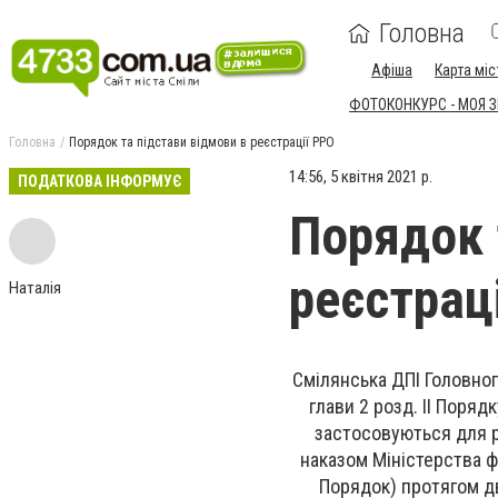
Головна
Афіша
Карта міс
ФОТОКОНКУРС - МОЯ 
Головна
Порядок та підстави відмови в реєстрації РРО
14:56, 5 квітня 2021 р.
ПОДАТКОВА ІНФОРМУЄ
Порядок 
реєстрац
Наталія
Смілянська ДПІ Головног
глави 2 розд. II Поря
застосовуються для р
наказом Міністерства фі
Порядок) протягом д