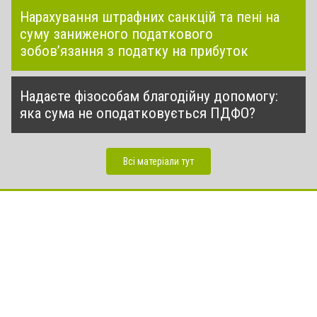
Нарахування штрафних санкцій та пені на
суму заниженого податкового
зобов’язання з податку на прибуток
Надаєте фізособам благодійну допомогу:
яка сума не оподатковується ПДФО?
Всі матеріали тут