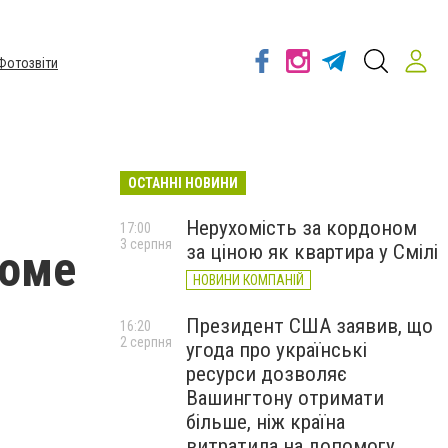
Фотозвіти
ОСТАННІ НОВИНИ
Нерухомість за кордоном
17:00
3 серпня
за ціною як квартира у Смілі
хоме
НОВИНИ КОМПАНІЙ
Президент США заявив, що
16:20
2 серпня
угода про українські
ресурси дозволяє
Вашингтону отримати
більше, ніж країна
витратила на допомогу