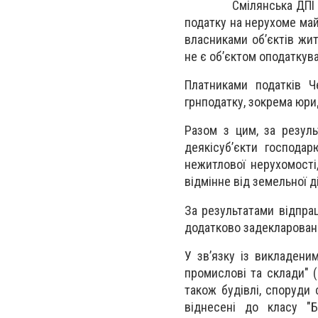
Смілянська ДП
податку на нерухоме майн
власниками об’єктів жит
не є об’єктом оподаткуван
Платниками
податків
Ч
грнподатку, зокрема юри
Разом з цим, за резул
деякісуб’єкти господа
нежитлової нерухомості
відмінне від земельної д
За результатами відпр
додатково задекларовано
У зв’язку із викладени
промислові та склади" 
також будівлі, споруди 
віднесені до класу "Б