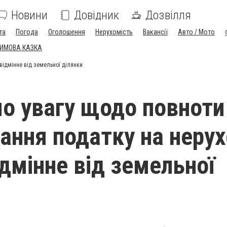
Новини
Довідник
Дозвілля
та
Погода
Оголошення
Нерухомість
Вакансії
Авто / Мото
ЗИМОВА КАЗКА
відмінне від земельної ділянки
о увагу щодо повноти
ання податку на неру
ідмінне від земельної