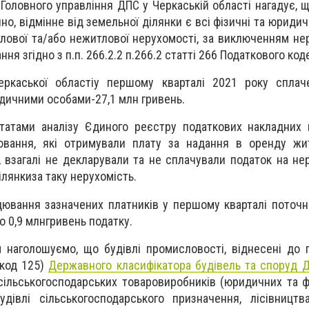
І
Головного управління ДПС у Черкаській області нагадує, 
о, відмінне від земельної ділянки є всі фізичні та юридичн
лової та/або нежитлової нерухомості, за виключенням нер
ня згідно з п.п. 266.2.2 п.266.2 статті 266 Податкового код
еркаської областіу першому кварталі 2021 року сплач
дичними особами-27,1 млн гривень.
ьтатами аналізу Єдиного реєстру податкових накладних
рювання, які отримували плату за надання в оренду жи
, взагалі не декларували та не сплачували податок на не
ілянкиза таку нерухомість.
ацювання
зазначених
платників
у першому кварталі поточно
 0,9 млнгривень податку.
м наголошуємо, що будівлі промисловості, віднесені до г
(код 125)
Державного класифікатора будівель та споруд 
сільськогосподарських товаровиробників (юридичних та фі
удівлі сільськогосподарського призначення, лісівницт