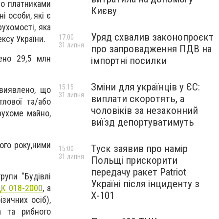
що платниками
Києву
і особи, які є
ухомості, яка
Уряд схвалив законопроєкт
17:00
ексу України.
31 липня
про запровадження ПДВ на
ено 29,5 млн
імпортні посилки
Зміни для українців у ЄС:
15:15
 виявлено, що
31 липня
виплати скоротять, а
тлової та/або
чоловіків за незаконний
рухоме майно,
виїзд депортуватимуть
го року,
ними
Туск заявив про намір
15:00
31 липня
Польщі прискорити
передачу ракет Patriot
рупи "Будівлі
Україні після інциденту з
ДК 018-2000
, а
Х-101
зичних осіб),
ва та рибного