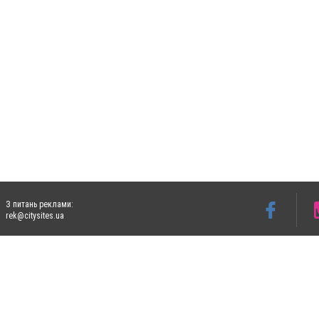
З питань реклами:
rek@citysites.ua
Допускається цитування матеріалів без отримання попередньої згоди 4733.com.ua за
систем гіперпосилання на цитовані статті не нижче другого абзацу в тексті або в я
Матеріали з плашками "Новини компаній", "Промо", "Партнерський матеріал", "Партнер
Реклама на сайті
Ф