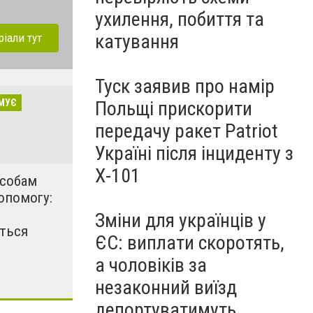
ухилення, побиття та
катування
ріали тут
Туск заявив про намір
МУЄ
Польщі прискорити
передачу ракет Patriot
Україні після інциденту з
Х-101
особам
опомогу:
Зміни для українців у
ться
ЄС: виплати скоротять,
а чоловіків за
незаконний виїзд
депортуватимуть