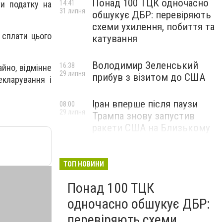
Понад 100 ТЦК одночасно
ти податку на
14:41
31 липня
обшукує ДБР: перевіряють
схеми ухилення, побиття та
 сплати цього
катування
Володимир Зеленський
16:38
йно, відмінне
29 липня
прибув з візитом до США
екларування і
Іран вперше після паузи
08:00
29 липня
Трампа знову запустив
ракети США на Близькому
Сході
ТОП НОВИНИ
Понад 100 ТЦК
одночасно обшукує ДБР:
перевіряють схеми