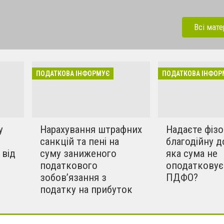
найсвіжіші новини від
платників податків
Всі мате
ПОДАТКОВА ІНФОРМУЄ
ПОДАТКОВА ІНФОР
у
Нарахування штрафних
Надаєте фіз
санкцій та пені на
благодійну д
 від
суму заниженого
яка сума не
податкового
оподатковує
зобов’язання з
ПДФО?
податку на прибуток