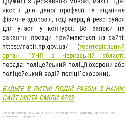
дружиш з державною мовою, маєш гідні
якості для даної професії та відмінне
фізичне здоров'я, тоді мерщій реєструйся
для участі у конкурсі. Всі заявки на
вакантні посади приймаються на сайті:
https://nabir.np.gov.ua/ (
територіальний
орган: ГУНП в Черкаській області
;
посада: поліцейський поліції охорони або
поліцейський-водій поліції охорони).
БУДЬТЕ В РИТМІ ПОДІЙ РАЗОМ З НАМИ:
САЙТ МІСТА СМІЛИ 4733
Якщо ви помітили помилку, виділіть необхідний текст і натисніть Ctrl + Enter, щоб
повідомити про це редакцію