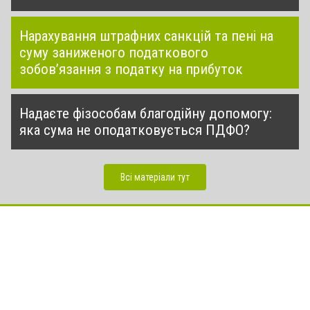
Нарахування штрафних санкцій та пені на
суму заниженого податкового
зобов’язання з податку на прибуток
Надаєте фізособам благодійну допомогу:
яка сума не оподатковується ПДФО?
Всі матеріали тут