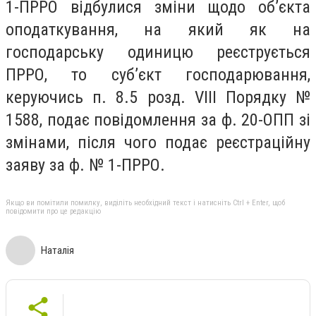
1-ПРРО відбулися зміни щодо об’єкта
оподаткування, на який як на
господарську одиницю реєструється
ПРРО, то суб’єкт господарювання,
керуючись п. 8.5 розд. VIII Порядку №
1588, подає повідомлення за ф. 20-ОПП зі
змінами, після чого подає реєстраційну
заяву за ф. № 1-ПРРО.
Якщо ви помітили помилку, виділіть необхідний текст і натисніть Ctrl + Enter, щоб
повідомити про це редакцію
Наталія