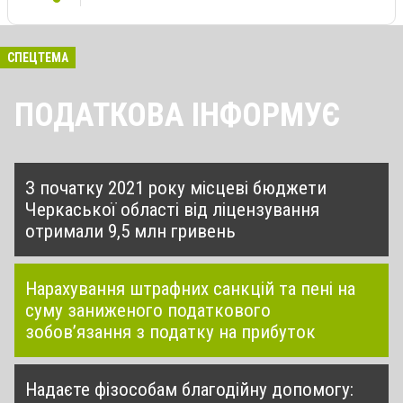
СПЕЦТЕМА
ПОДАТКОВА ІНФОРМУЄ
З початку 2021 року місцеві бюджети
Черкаської області від ліцензування
отримали 9,5 млн гривень
Нарахування штрафних санкцій та пені на
суму заниженого податкового
зобов’язання з податку на прибуток
Надаєте фізособам благодійну допомогу: