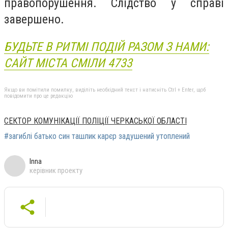
правопорушення. Слідство у справі
завершено.
БУДЬТЕ В РИТМІ ПОДІЙ РАЗОМ З НАМИ:
САЙТ МІСТА СМІЛИ 4733
Якщо ви помітили помилку, виділіть необхідний текст і натисніть Ctrl + Enter, щоб
повідомити про це редакцію
СЕКТОР КОМУНІКАЦІЇ ПОЛІЦІЇ ЧЕРКАСЬКОЇ ОБЛАСТІ
#загиблі батько син ташлик карєр задушений утоплений
Inna
керівник проекту