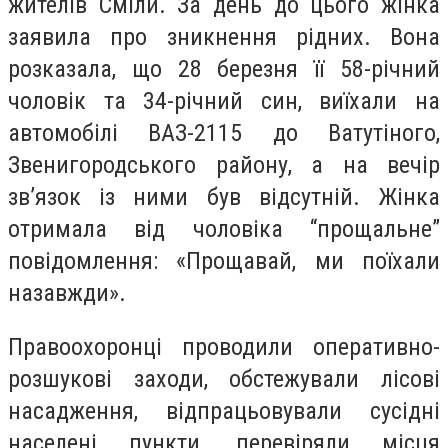
жителів Сміли. За день до цього жінка
заявила про зникнення рідних. Вона
розказала, що 28 березня її 58-річний
чоловік та 34-річний син, виїхали на
автомобілі ВАЗ-2115 до Ватутіного,
Звенигородського району, а на вечір
зв’язок із ними був відсутній. Жінка
отримала від чоловіка “прощальне”
повідомлення: «Прощавай, ми поїхали
назавжди».
Правоохоронці проводили оперативно-
розшукові заходи, обстежували лісові
насадження, відпрацьовували сусідні
населені пункти, перевіряли місця