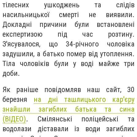
тілесних ушкоджень та слідів
насильницької смерті не виявили.
Докладні причини були встановлені
експертизою під час розтину.
З'ясувалося, що 34-річного чоловіка
задушили, а батько помер від утоплення.
Тіла чоловіків були у воді майже три
доби.
Як раніше повідомляв наш сайт, 30
березня
на дні ташлицького кар'єру
знайшли загиблих батька та сина
(ВІДЕО)
. Смілянські поліцейські та
водолази діставали із води загиблих