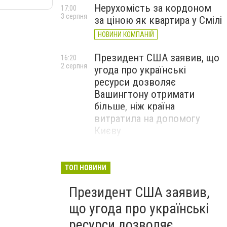
Нерухомість за кордоном
17:00
3 серпня
за ціною як квартира у Смілі
НОВИНИ КОМПАНІЙ
Президент США заявив, що
16:20
2 серпня
угода про українські
ресурси дозволяє
Вашингтону отримати
більше, ніж країна
витратила на допомогу
Києву
ТОП НОВИНИ
Президент США заявив,
що угода про українські
ресурси дозволяє