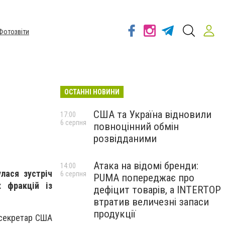
Фотозвіти
ОСТАННІ НОВИНИ
США та Україна відновили
17:00
6 серпня
повноцінний обмін
розвідданими
Атака на відомі бренди:
14:00
лася зустріч
6 серпня
PUMA попереджає про
х фракцій із
дефіцит товарів, а INTERTOP
втратив величезні запаси
продукції
 секретар США