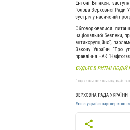
Ентоні Блінкен, заступ
Голова Верховної Ради У
зустріч у насиченій прог
Обговорювалися питанн
національної безпеки, пр
антикорупційної, парла
Закону України “Про у
правління НАК “Нафтогаз
БУДЬТЕ В РИТМІ ПОДІЙ 
Якщо ви помітили помилку, виділіть нео
ВЕРХОВНА РАДА УКРАЇНИ
#сша україна партнерство с