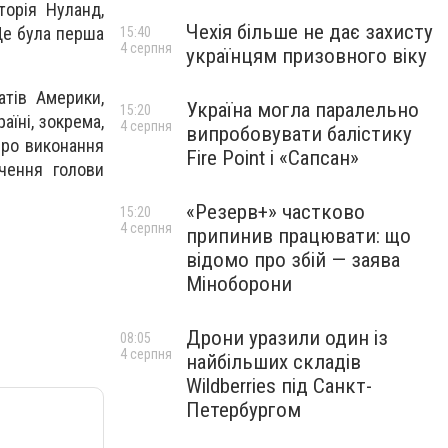
торія Нуланд,
Чехія більше не дає захисту
Це була перша
15:40
4 серпня
українцям призовного віку
атів Америки,
Україна могла паралельно
15:20
аїні, зокрема,
4 серпня
випробовувати балістику
про виконання
Fire Point і «Сапсан»
чення голови
«Резерв+» частково
15:20
4 серпня
припинив працювати: що
відомо про збій — заява
Міноборони
Дрони уразили один із
08:05
4 серпня
найбільших складів
Wildberries під Санкт-
Петербургом