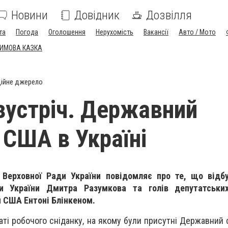
Новини
Довідник
Дозвілля
та
Погода
Оголошення
Нерухомість
Вакансії
Авто / Мото
ЗИМОВА КАЗКА
ійне джерело
зустріч. Державний
 США в Україні
Верховної Ради України повідомляє про те, що відбу
и України Дмитра Разумкова та голів депутатськи
США Ентоні Блінкеном.
аті робочого сніданку, на якому були присутні Державний