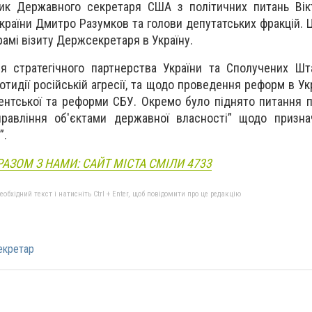
ник Державного секретаря США з політичних питань Вік
країни Дмитро Разумков та голови депутатських фракцій. 
рамі візиту Держсекретаря в Україну.
я стратегічного партнерства України та Сполучених Шт
отидії російській агресії, та щодо проведення реформ в Укр
ментської та реформи СБУ. Окремо було піднято питання 
правління об'єктами державної власності” щодо призна
”.
РАЗОМ З НАМИ: САЙТ МІСТА СМІЛИ 4733
бхідний текст і натисніть Ctrl + Enter, щоб повідомити про це редакцію
екретар