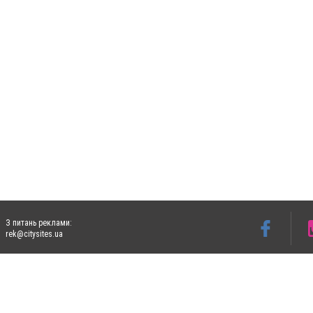
З питань реклами:
rek@citysites.ua
Допускається цитування матеріалів без отримання попередньої згоди 4733.com.ua за
систем гіперпосилання на цитовані статті не нижче другого абзацу в тексті або в я
Матеріали з плашками "Новини компаній", "Промо", "Партнерський матеріал", "Партнер