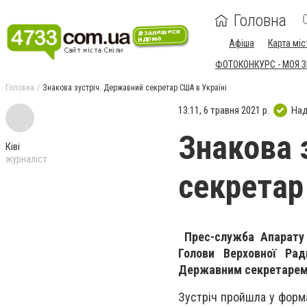
Головна
Афіша
Карта міс
ФОТОКОНКУРС - МОЯ 
Головна
Знакова зустріч. Державний секретар США в Україні
13:11, 6 травня 2021 р.
Над
Знакова 
Ківі
журналіст
секретар
Прес-служба Апарату 
Голови Верховної Рад
Державним секретарем 
Зустріч пройшла у форм