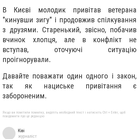
В Києві молодик привітав ветерана
"кинувши зигу" і продовжив спілкування
з друзями. Старенький, звісно, побачив
вчинок хлопця, але в конфлікт не
вступав, оточуючі ситуацію
проігнорували.
Давайте поважати один одного і закон,
так як нациське привітання є
забороненим.
Якщо ви помітили помилку, виділіть необхідний текст і натисніть Ctrl + Enter, щоб
повідомити про це редакцію
Ківі
журналіст