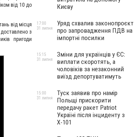
іком від 10 до
Києву
Уряд схвалив законопроєкт
17:00
ань від місця
31 липня
про запровадження ПДВ на
а доставлено з
імпортні посилки
иків пригоди
Зміни для українців у ЄС:
15:15
31 липня
виплати скоротять, а
чоловіків за незаконний
виїзд депортуватимуть
Туск заявив про намір
15:00
31 липня
Польщі прискорити
передачу ракет Patriot
Україні після інциденту з
Х-101