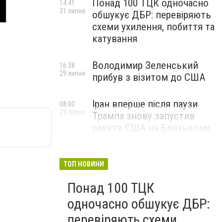
Понад 100 ТЦК одночасно
14:41
31 липня
обшукує ДБР: перевіряють
схеми ухилення, побиття та
катування
Володимир Зеленський
16:38
29 липня
прибув з візитом до США
Іран вперше після паузи
08:00
29 липня
Трампа знову запустив
ракети США на Близькому
Сході
ТОП НОВИНИ
Понад 100 ТЦК
одночасно обшукує ДБР:
перевіряють схеми