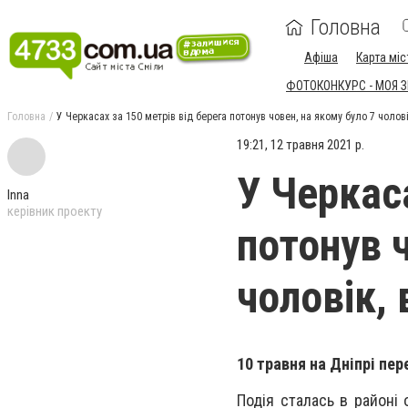
Головна
Афіша
Карта міс
ФОТОКОНКУРС - МОЯ 
Головна
У Черкасах за 150 метрів від берега потонув човен, на якому було 7 чолові
19:21, 12 травня 2021 р.
У Черкаса
Inna
керівник проекту
потонув 
чоловік, 
10 травня на Дніпрі пер
Подія сталась в районі 