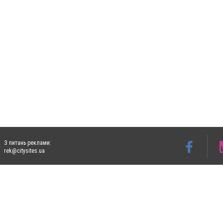
З питань реклами:
rek@citysites.ua
Допускається цитування матеріалів без отримання попередньої згоди 4733.com.ua за
систем гіперпосилання на цитовані статті не нижче другого абзацу в тексті або в я
Матеріали з плашками "Новини компаній", "Промо", "Партнерський матеріал", "Партнер
Реклама на сайті
Ф