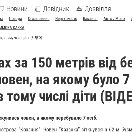
Новини
Довідник
Дозвілля
та
Погода
Оголошення
Нерухомість
Вакансії
Авто / Мото
ЗИМОВА КАЗКА
к, в тому числі діти (ВІДЕО)
х за 150 метрів від б
човен, на якому було 7
в тому числі діти (ВІД
екунився човен, в якому перебувало 7 осіб.
острова “Кохання”. Човен “Казанка” зіткнувся з 62-м буєм