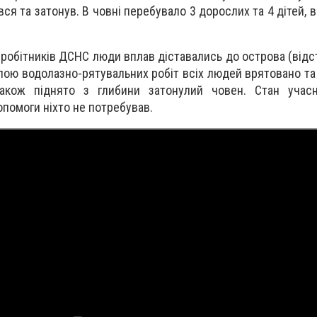
ся та затонув. В човні перебувало 3 дорослих та 4 дітей, в
робітників ДСНС люди вплав діставались до острова (відст
рупою водолазно-рятувальних робіт всіх людей врятовано т
акож піднято з глибини затонулий човен. Стан учасн
опомоги ніхто не потребував.