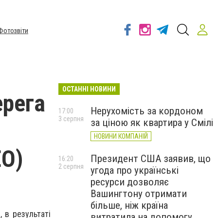
Фотозвіти
ОСТАННІ НОВИНИ
ерега
Нерухомість за кордоном
17:00
3 серпня
за ціною як квартира у Смілі
НОВИНИ КОМПАНІЙ
ЕО)
Президент США заявив, що
16:20
2 серпня
угода про українські
ресурси дозволяє
Вашингтону отримати
більше, ніж країна
, в результаті
витратила на допомогу