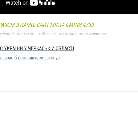
РАЗОМ З НАМИ: САЙТ МІСТА СМІЛИ 4733
бхідний текст і натисніть Ctrl + Enter, щоб повідомити про це редакцію
С УКРАЇНИ У ЧЕРКАСЬКІЙ ОБЛАСТІ
плавзасіб перекинувся затонув