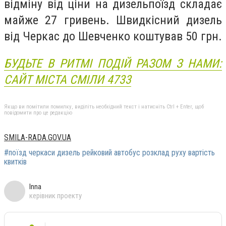
відміну від ціни на дизельпоїзд складає
майже 27 гривень. Швидкісний дизель
від Черкас до Шевченко коштував 50 грн.
БУДЬТЕ В РИТМІ ПОДІЙ РАЗОМ З НАМИ:
САЙТ МІСТА СМІЛИ 4733
Якщо ви помітили помилку, виділіть необхідний текст і натисніть Ctrl + Enter, щоб
повідомити про це редакцію
SMILA-RADA.GOV.UA
#поїзд черкаси дизель рейковий автобус розклад руху вартість
квитків
Inna
керівник проекту