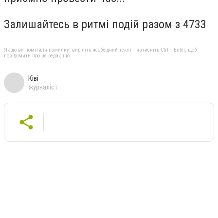
Залишайтесь в ритмі подій разом з 4733
Якщо ви помітили помилку, виділіть необхідний текст і натисніть Ctrl + Enter, щоб
повідомити про це редакцію
Ківі
журналіст