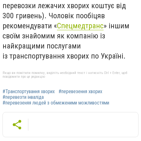
перевозки лежачих хворих коштує від
300 гривень). Чоловік пообіцяв
рекомендувати «
Спецмедтранс
» іншим
своїм знайомим як компанію із
найкращими послугами
із транспортування хворих по Україні.
Якщо ви помітили помилку, виділіть необхідний текст і натисніть Ctrl + Enter, щоб
повідомити про це редакцію
#Транспортування хворих
#перевезення хворих
#перевезти інваліда
#перевезеняя людей з обмеженими можливостями