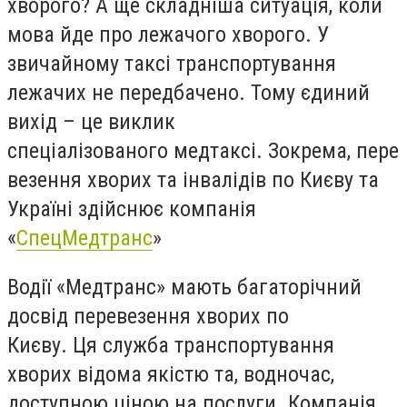
хворого? А ще складніша ситуація, коли
мова йде про лежачого хворого. У
звичайному таксі транспортування
лежачих не передбачено. Тому єдиний
вихід – це виклик
спеціалізованого медтаксі. Зокрема, пере
везення хворих та інвалідів по Києву та
Україні здійснює компанія
«
СпецМедтранс
»
Водії «Медтранс» мають багаторічний
досвід перевезення хворих по
Києву. Ця служба транспортування
хворих відома якістю та, водночас,
доступною ціною на послуги. Компанія