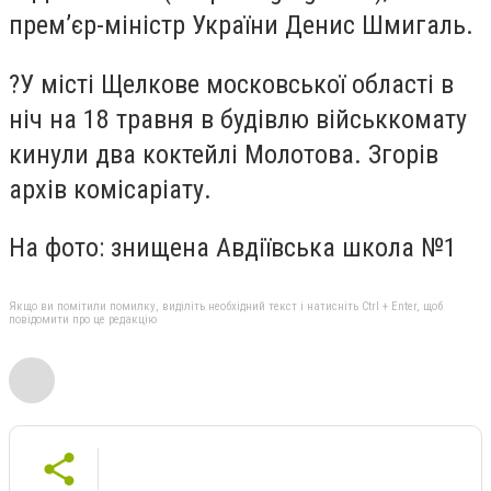
прем’єр-міністр України Денис Шмигаль.
?У місті Щелкове московської області в
ніч на 18 травня в будівлю військкомату
кинули два коктейлі Молотова. Згорів
архів комісаріату.
На фото: знищена Авдіївська школа №1
Якщо ви помітили помилку, виділіть необхідний текст і натисніть Ctrl + Enter, щоб
повідомити про це редакцію