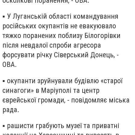
осколкові поранення, - ОВА.
▪️ У Луганській області командування
російських окупантів не евакуювало
тяжко поранених поблизу Білогорівки
після невдалої спроби агресора
форсувати річку Сіверський Донець, -
ОВА.
▪️ окупанти зруйнували будівлю «старої
синагоги» в Маріуполі та центр
єврейської громади, - повідомляє міська
рада.
▪️ рашисти грабують музеї та приватні