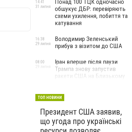
Понад 100 ТЦК одночасно
14:41
31 липня
обшукує ДБР: перевіряють
схеми ухилення, побиття та
катування
Володимир Зеленський
16:38
29 липня
прибув з візитом до США
Іран вперше після паузи
08:00
29 липня
Трампа знову запустив
ракети США на Близькому
Сході
ТОП НОВИНИ
Президент США заявив,
що угода про українські
ресурси дозволяє