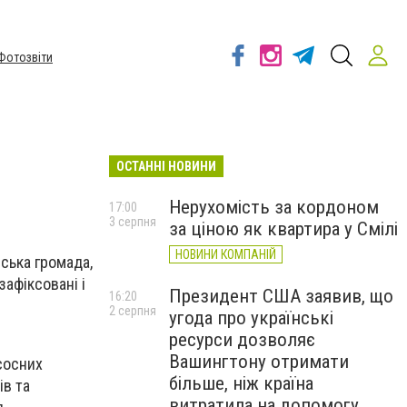
Фотозвіти
ОСТАННІ НОВИНИ
Нерухомість за кордоном
17:00
3 серпня
за ціною як квартира у Смілі
НОВИНИ КОМПАНІЙ
вська громада,
зафіксовані і
Президент США заявив, що
16:20
2 серпня
угода про українські
ресурси дозволяє
Вашингтону отримати
асосних
більше, ніж країна
ів та
витратила на допомогу