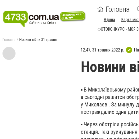
Головна
Афіша
Карта міс
ФОТОКОНКУРС - МОЯ 
Головна
Новини війни 31 травня
12:47, 31 травня 2022 р.
На
Новини в
▪️ В Миколаївському райо
а сьогодні рашитси обстр
у Миколаєві. За минулу 
постраждалих одна дити
▪️ Через обстріли російс
станцій. Такі руйнуванн