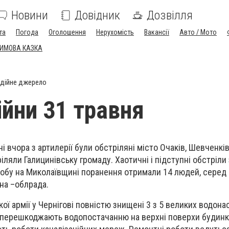
Новини
Довідник
Дозвілля
та
Погода
Оголошення
Нерухомість
Вакансії
Авто / Мото
ЗИМОВА КАЗКА
дійне джерело
ійни 31 травня
ні вчора з артилерії були обстріляні місто Очаків, Шевченкі
іляли Галицинівську громаду. Хаотичні і підступні обстріли 
добу на Миколаївщині поранення отримали 14 людей, серед
на –облрада.
ької армії у Чернігові повністю знищені 3 з 5 великих водон
я перешкоджають водопостачанню на верхні поверхи будинк