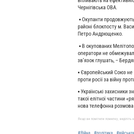
впливають на ефективніс
Чернігівська ОВА.
▪️ Окупанти продовжують 
районі блокпосту м. Вас
Петро Андрющенко.
▪️ В окупованих Мелітопо
оператори не обмежували
зв'язок глушать, – Бердя
▪️ Європейський Союз не
проти росії за війну прот
▪️ Українські захисники 
такої елітної частини «р
нова телефонна розмова 
Якщо ви помітили помилку, виділіть нео
#Війна
#політика
#військо