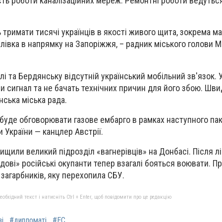
ть роботи каналізаційних мереж. Ремонтні роботи ведуться
тримати тисячі українців в якості живого щита, зокрема ма
илівка в напрямку на Запоріжжя, – радник міського голови 
лі та Бердянську відсутній український мобільний зв'язок. 
 сигнал та не бачать технічних причин для його збою. Шви
нська міська рада.
 буде обговорювати газове ембарго в рамках наступного пак
и України — канцлер Австрії.
знищили великий підрозділ «вагнерівців» на Донбасі. Після лі
ядові» російські окупанти тепер взагалі бояться воювати. П
загарбників, яку перехопила СБУ.
бхідний текст і натисніть Ctrl + Enter, щоб повідомити про це редакцію
ві
#дипломаті
#ЕС