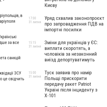
. -
Києву
ріупольців, в
Уряд схвалив законопроєкт
17:00
Маріуполя
31 липня
про запровадження ПДВ на
імпортні посилки
Українські
Зміни для українців у ЄС:
дше за все
15:15
31 липня
виплати скоротять, а
чоловіків за незаконний
ета санкцій
виїзд депортуватимуть
Туск заявив про намір
квідації ЗСУ
15:00
31 липня
Польщі прискорити
ро це свідчить
передачу ракет Patriot
Україні після інциденту з
Х-101