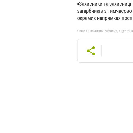
▪️Захисники та захисниц
загарбників з тимчасово 
окремих напрямках посп
Якщо ви помітили помилку, виділіть нео