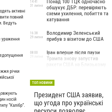
Понад 100 ТЦК одночасно
14:41
31 липня
обшукує ДБР: перевіряють
водять активні
схеми ухилення, побиття та
овити повний
катування
и. Ведуть
Володимир Зеленський
16:38
29 липня
прибув з візитом до США
е ураження
Іран вперше після паузи
08:00
 недопущення
29 липня
Трампа знову запустив
ракети США на Близькому
Сході
ежжя річки
мійської
ТОП НОВИНИ
одовжують
Президент США заявив,
дин носій
що угода про українські
типу “Калібр”.
ресурси дозволяє