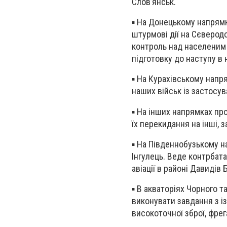
Слов’янськ.
▪️ На Донецькому напрямк
штурмові дії на Сєверо
контроль над населеним 
підготовку до наступу в 
▪️ На Курахівському нап
наших військ із застосув
▪️ На інших напрямках п
їх перекидання на інші, 
▪️ На Південнобузькому 
Інгулець. Веде контрбата
авіації в районі Давидів 
▪️ В акваторіях Чорного
виконувати завдання з із
високоточної зброї, фрег