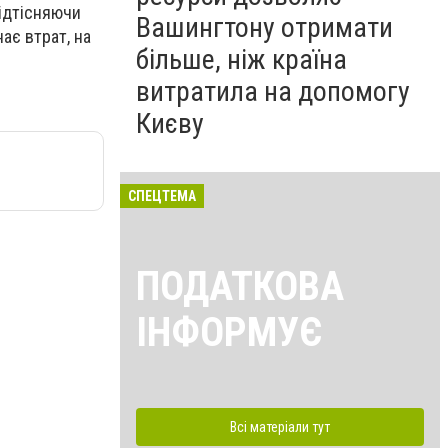
відтісняючи
Вашингтону отримати
ає втрат, на
більше, ніж країна
витратила на допомогу
Києву
СПЕЦТЕМА
ПОДАТКОВА
ІНФОРМУЄ
Всі матеріали тут