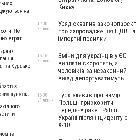
льних
Києву
еджуються на
Уряд схвалив законопроєкт
17:00
31 липня
про запровадження ПДВ на
іхоти. Не
імпортні посилки
них втрат.
дарних
Зміни для українців у ЄС:
15:15
идання
31 липня
виплати скоротять, а
ї та Курської
чоловіків за незаконний
виїзд депортуватимуть
бласті з
них пунктів.
Туск заявив про намір
15:00
31 липня
Польщі прискорити
західного
передачу ракет Patriot
пустити
Україні після інциденту з
Х-101
зюм та