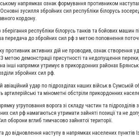
ліському напрямках ознак формування противником наступа
 Основні зусилля збройних сил республіки білорусь зосер
авного кордону.
аз зберігання республіки білорусь танків та бойових машин п
а передача до збройних сил рф з метою поповнення поточ
мку противник активних дій не проводив, ознак створення у
. З метою демонстрації присутності та недопущення перек
 на інші напрямки утримує в прикордонних районах Брянсько
озділи збройних сил рф.
ий авіаційний удар по підрозділах наших військ в Сумській о
ть артилерійські та мінометні обстріли прикордонних населе
рямку угруповання ворога зі складу частин та підрозділів 
йних сил рф намагаються утримати зайняті позиції та не до
Сил оборони вглиб тимчасово зайнятої території.
ога до відновлення наступу в напрямках населених пунктів І