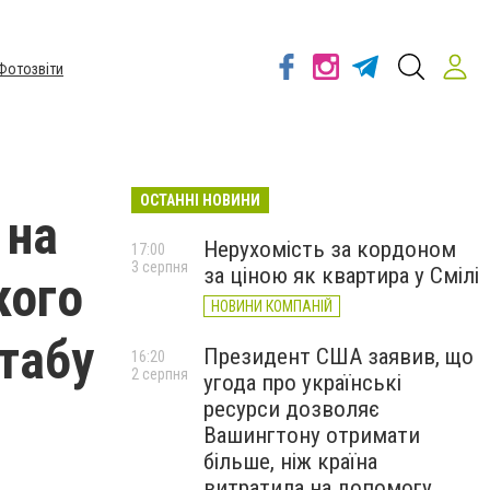
Фотозвіти
ОСТАННІ НОВИНИ
 на
Нерухомість за кордоном
17:00
3 серпня
за ціною як квартира у Смілі
кого
НОВИНИ КОМПАНІЙ
табу
Президент США заявив, що
16:20
2 серпня
угода про українські
ресурси дозволяє
Вашингтону отримати
більше, ніж країна
витратила на допомогу