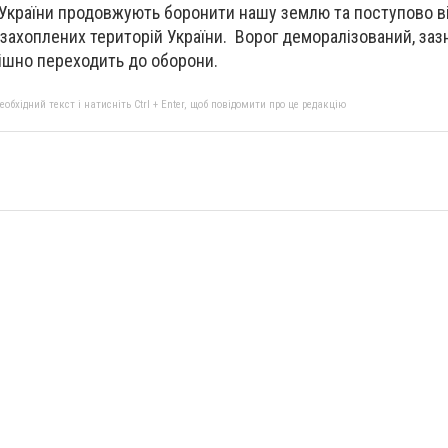
і України продовжують боронити нашу землю та поступово 
захоплених територій України. Ворог деморалізований, зазн
ішно переходить до оборони.
бхідний текст і натисніть Ctrl + Enter, щоб повідомити про це редакцію