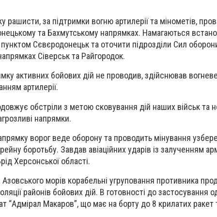
у рашисти, за підтримки вогню артилерії та мінометів, про
донецькому та Бахмутському напрямках. Намагаються встан
пунктом Сєвєродонецьк та оточити підрозділи Сил оборон
напрямках Сіверськ та Райгородок.
рямку активних бойових дій не проводив, здійснював вогнев
анням артилерії.
родовжує обстріли з метою сковування дій наших військ та
загрозливі напрямки.
напрямку ворог веде оборону та проводить мінування узбер
рейну боротьбу. Завдав авіаційних ударів із залученням ар
Брід Херсонської області.
 та Азовського морів корабельні угруповання противника пр
оляції районів бойових дій. В готовності до застосування о
ат “Адмірал Макаров”, що має на борту до 8 крилатих ракет 