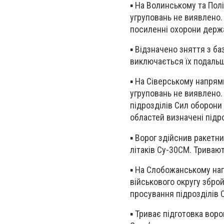
▪️ На Волинському та По
угруповань не виявлено.
посиленні охорони держ
▪️ Відзначено зняття з б
виключається їх подальш
▪️ На Сіверському напря
угруповань не виявлено
підрозділів Сил оборони
областей визначені підр
▪️ Ворог здійснив ракетн
літаків Су-30СМ. Триваю
▪️ На Слобожанському нап
військового округу збро
просування підрозділів 
▪️ Триває підготовка вор