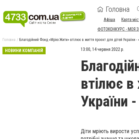
Головна
Афіша
Карта міс
ФОТОКОНКУРС - МОЯ 
Головна
Благодійний Фонд «Мрію Жити» втілює в життя проєкт для дітей України - 
13:00, 14 червня 2022 р.
НОВИНИ КОМПАНІЙ
Благодій
втілює в
України 
Діти мріють вирости усп
потрібні знання та школа