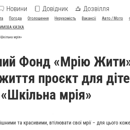
Новини
Довідник
Дозвілля
та
Погода
Оголошення
Нерухомість
Вакансії
Авто / Мото
ЗИМОВА КАЗКА
«Шкільна мрія»
ний Фонд «Мрію Жити
 життя проєкт для діт
- «Шкільна мрія»
ішними та красивими, втілювати свої мрії – для цього кож
.