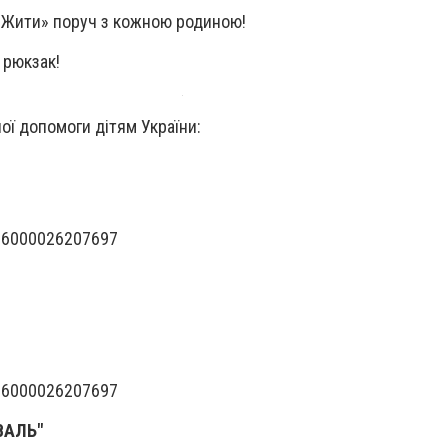
 Жити» поруч з кожною родиною!
 рюкзак!
ої допомоги дітям України:
26000026207697
26000026207697
ВАЛЬ"