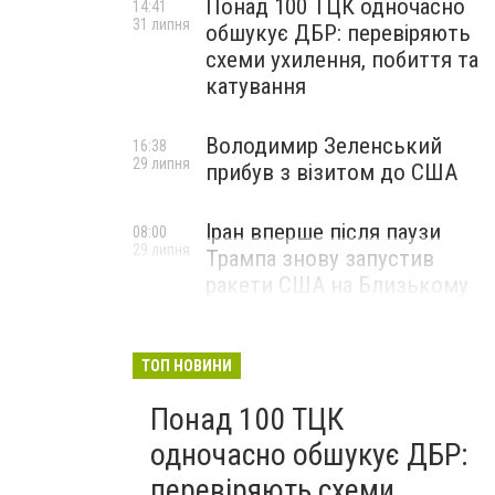
Понад 100 ТЦК одночасно
14:41
31 липня
обшукує ДБР: перевіряють
схеми ухилення, побиття та
катування
Володимир Зеленський
16:38
29 липня
прибув з візитом до США
Іран вперше після паузи
08:00
29 липня
Трампа знову запустив
ракети США на Близькому
Сході
ТОП НОВИНИ
Понад 100 ТЦК
одночасно обшукує ДБР:
перевіряють схеми