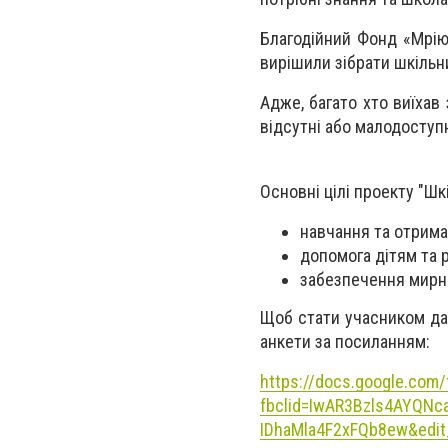
Благодійний Фонд «Мрію
вирішили зібрати шкільн
Адже, багато хто виїхав
відсутні або малодоступн
Основні цілі проекту "Шк
навчання та отрима
допомога дітям та р
забезпечення мирно
Щоб стати учасником дан
анкети за посиланням:
https://docs.google.co
fbclid=IwAR3Bzls4AYQN
IDhaMla4F2xFQb8ew&edit