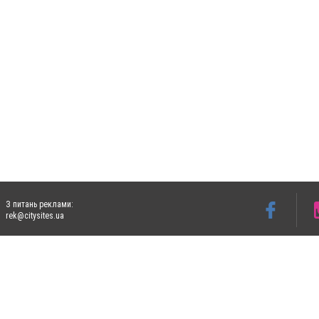
З питань реклами:
rek@citysites.ua
Допускається цитування матеріалів без отримання попередньої згоди 4733.com.ua за
систем гіперпосилання на цитовані статті не нижче другого абзацу в тексті або в я
Матеріали з плашками "Новини компаній", "Промо", "Партнерський матеріал", "Партнер
Реклама на сайті
Ф