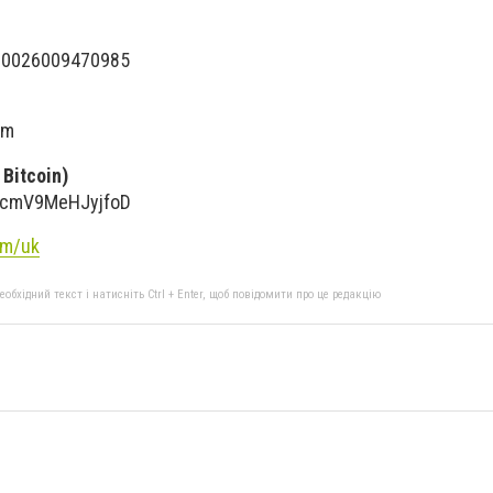
00026009470985
om
Bitcoin)
pcmV9MeHJyjfoD
om/uk
бхідний текст і натисніть Ctrl + Enter, щоб повідомити про це редакцію