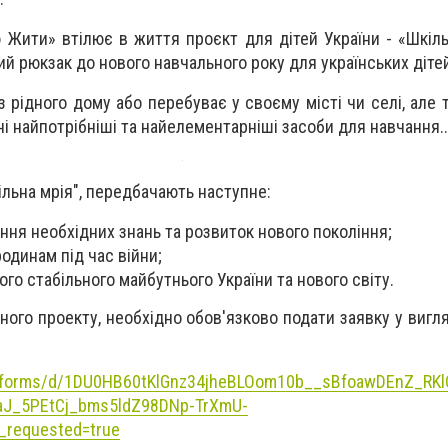
 Жити» втілює в життя проєкт для дітей України - «Шкіль
ий рюкзак до нового навчального року для українських діте
 з рідного дому або перебуває у своєму місті чи селі, але
і найпотрібніші та найелементарніші засоби для навчання..
ільна мрія", передбачають наступне:
ння необхідних знань та розвиток нового покоління;
одинам під час війни;
го стабільного майбутнього України та нового світу.
ого проекту, необхідно обов'язково подати заявку у вигля
m/forms/d/1DU0HB60tKlGnz34jheBLOom10b__sBfoawDEnZ_RKl
caJ_5PEtCj_bms5ldZ98DNp-TrXmU-
_requested=true