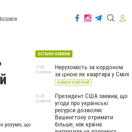
Фотозвіти
ОСТАННІ НОВИНИ
»
Нерухомість за кордоном
17:00
3 серпня
за ціною як квартира у Смілі
ей
НОВИНИ КОМПАНІЙ
Президент США заявив, що
16:20
2 серпня
угода про українські
ресурси дозволяє
Вашингтону отримати
більше, ніж країна
ен розуміє, що
витратила на допомогу