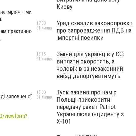
Києву
на мрія» - ми
й.
Уряд схвалив законопроєкт
17:00
31 липня
про запровадження ПДВ на
 там практично
імпортні посилки
.
Зміни для українців у ЄС:
15:15
31 липня
виплати скоротять, а
чоловіків за незаконний
виїзд депортуватимуть
Туск заявив про намір
15:00
ді заповненої
31 липня
Польщі прискорити
передачу ракет Patriot
Україні після інциденту з
Q/viewform?
Х-101