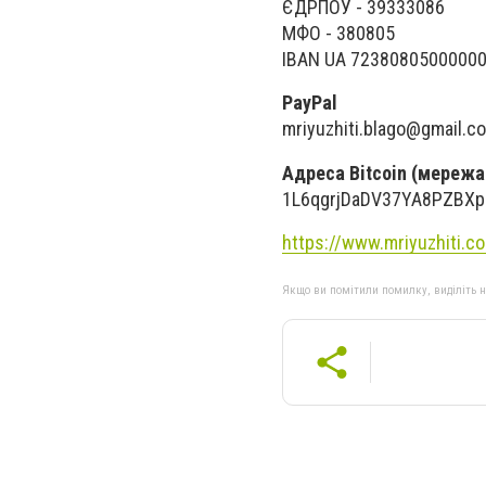
ЄДРПОУ - 39333086
МФО - 380805
IBAN UA 7238080500000
PayPal
mriyuzhiti.blago@gmail.c
Адреса Bitcoin (мережа 
1L6qgrjDaDV37YA8PZBX
https://www.mriyuzhiti.c
Якщо ви помітили помилку, виділіть нео