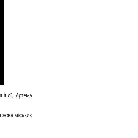
іної, Артема
ережа міських