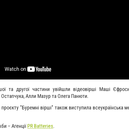
ої та другої частини увійшли відеовірші Маші Єфросин
Остапчука, Алли Мазур та Олега Панюти.
проєкту "Буремні вірші" також виступила всеукраїнська м
би – Агенції
PR Batteries
.