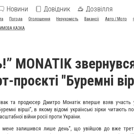
Новини
Довідник
Дозвілля
та
Погода
Оголошення
Нерухомість
Вакансії
Авто / Мото
ЗИМОВА КАЗКА
ь!” MONATIK звернувс
рт-проєкті "Буремні ві
півак та продюсер Дмитро Монатік вперше взяв участь 
уремні вірші”, в якому відомі українські зірки читають п
сштабної війни росії проти України.
 мене залишився лише день”, що увійшов до вже третьо