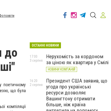
Фотозвіти
ОСТАННІ НОВИНИ
я до
Нерухомість за кордоном
17:00
3 серпня
за ціною як квартира у Смілі
рші"
НОВИНИ КОМПАНІЙ
Президент США заявив, що
16:20
у поетичному
2 серпня
угода про українські
оезію, що була
ресурси дозволяє
Вашингтону отримати
більше, ніж країна
ї компіляції
витратила на допомогу