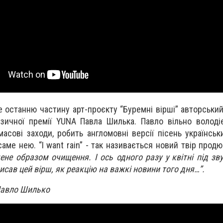
е останню частину арт-проєкту “Буремні вірші” авторськи
зичної премії YUNA Павла Шилька. Павло вільно володі
сові заходи, робить англомовні версії пісень українськи
аме нею. “I want rain” - так називається новий твір прод
не образом очищення. І ось одного разу у квітні під зв
исав цей вірш, як реакцію на важкі новини того дня…”.
є Павло Шилько