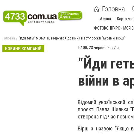
Головна
Афіша
Карта міс
ФОТОКОНКУРС - МОЯ 
Головна
“Йди геть!” MONATIK звернувся до війни в арт-проєкті "Буремні вірші"
17:00, 23 червня 2022 р.
НОВИНИ КОМПАНІЙ
“Йди гет
війни в а
Відомий український с
проєкті Павла Шилька “Б
створена під час повнома
Вірш з назвою “Якщо в