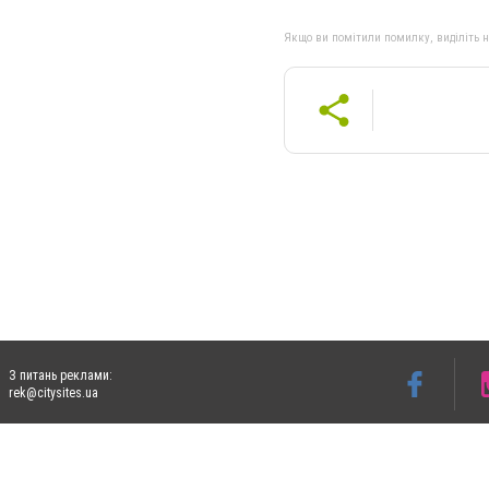
Якщо ви помітили помилку, виділіть нео
З питань реклами:
rek@citysites.ua
Допускається цитування матеріалів без отримання попередньої згоди 4733.com.ua за
систем гіперпосилання на цитовані статті не нижче другого абзацу в тексті або в я
Матеріали з плашками "Новини компаній", "Промо", "Партнерський матеріал", "Партнер