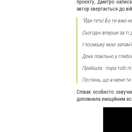
проєкту, Дмитро написа
автор звертається до ві
“Йди геть! Бо ти вже н
Сьогодні вперше за ті 
І посмішку мою запам'ят
Доки повільно у глибо
Прийшла - пора тобі пі
Поглянь, що в мене ти
Співак особисто озвучи
доповнила емоційним ас