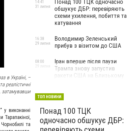
Понад 100 ТЦК одночасно
14:41
31 липня
обшукує ДБР: перевіряють
схеми ухилення, побиття та
катування
Володимир Зеленський
16:38
29 липня
прибув з візитом до США
Іран вперше після паузи
08:00
29 липня
Трампа знову запустив
ракети США на Близькому
з в Україні, –
Сході
та реалістичні
, затамувавши
ТОП НОВИНИ
Понад 100 ТЦК
” у виконанні
и Тарапакіної,
одночасно обшукує ДБР:
 Чорнобилі та
перевіряють схеми