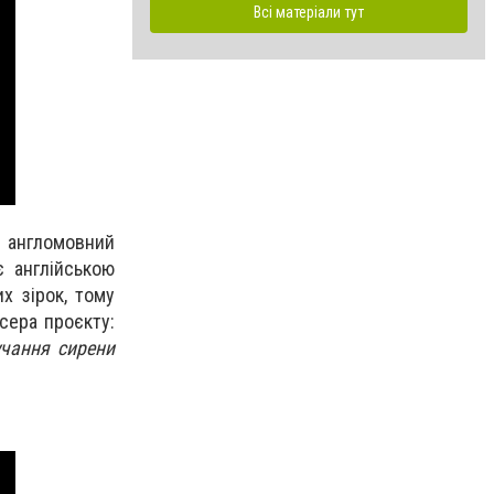
Всі матеріали тут
й англомовний
є англійською
х зірок, тому
юсера проєкту:
учання сирени