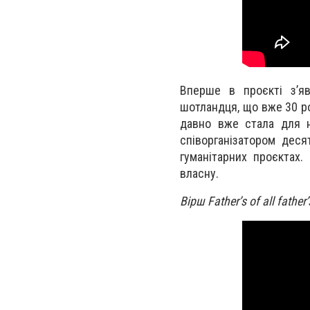
Вперше в проєкті зʼяв
шотландця, що вже 30 ро
давно вже стала для н
співорганізатором деся
гуманітарних проєктах.
власну.
Вірш Father’s of all fathe