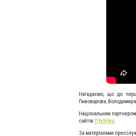
Нагадаємо, що до перш
Пивоварова, Володимира 
Національним партнером 
сайтів
CitySites
.
За матеріалами пресслуж