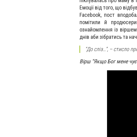
піклувалась про маму в 
Емоції від того, що відб
Facebook, пост вподоба
помітили й продюсери
ознайомлення із віршем 
днів аби зібратись та на
“До сліз…”, – стисло п
Вірш “Якщо Бог мене чу