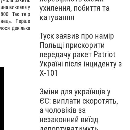
лучила ракета.
ухилення, побиття та
чина виклала у
800. Так твір
катування
авець. Перше
лося декілька
Туск заявив про намір
Польщі прискорити
передачу ракет Patriot
Україні після інциденту з
Х-101
Зміни для українців у
ЄС: виплати скоротять,
а чоловіків за
незаконний виїзд
депортуватимуть