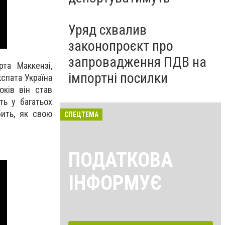
Уряд схвалив
законопроєкт про
запровадження ПДВ на
та Маккензі,
імпортні посилки
кспата Україна
ків він став
ть у багатьох
бить, як свою
СПЕЦТЕМА
ПОДАТКОВА
ІНФОРМУЄ