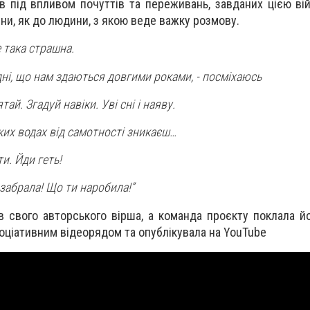
в під впливом почуттів та переживань, завданих цією ві
йни, як до людини, з якою веде важку розмову.
е така страшна.
дні, що нам здаються довгими роками, - посміхаюсь
ай. Згадуй навіки. Уві сні і наяву.
ких водах від самотності зникаєш…
ти. Йди геть!
 забрала! Що ти наробила!”
в свого авторського вірша, а команда проєкту поклала йо
оціативним відеорядом та опублікувала на YouTube