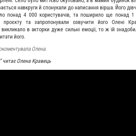
Ірпені. Село було миттєво окуповано, а в мамин будинок в
увається навкруги й спонукали до написання вірша. Його дів
ло понад 4 000 користувачів, та поширило ще понад 1 
 проєкту та запропонували озвучити його Олені Кр
викликало в акторки дуже сильні емоції, то ж їй знадоби
читати його.
рокоментувала Олена.
є” читає Олена Кравець