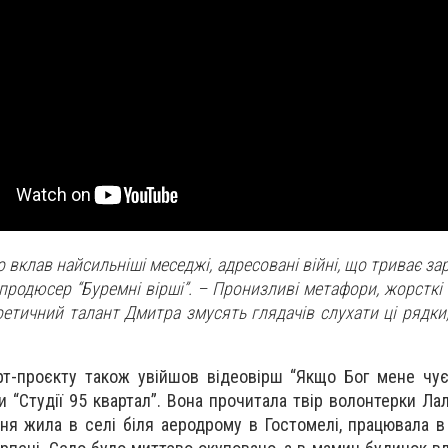
о вклав найсильніші меседжі, адресовані війні, що триває зара
опродюсер “Буремні вірші”. – Пронизливі метафори, жорсткі 
оетичний талант Дмитра змусять глядачів слухати ці рядки
арт-проєкту також увійшов відеовірш “Якщо Бог мене чує
 “Студії 95 квартал”. Вона прочитала твір волонтерки Лал
ня жила в селі біля аеродрому в Гостомелі, працювала в