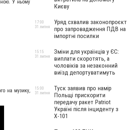
йною. У ньому
Києву
Уряд схвалив законопроєкт
17:00
31 липня
про запровадження ПДВ на
імпортні посилки
Зміни для українців у ЄС:
15:15
31 липня
виплати скоротять, а
чоловіків за незаконний
виїзд депортуватимуть
Туск заявив про намір
15:00
го на музику,
31 липня
Польщі прискорити
передачу ракет Patriot
Україні після інциденту з
Х-101