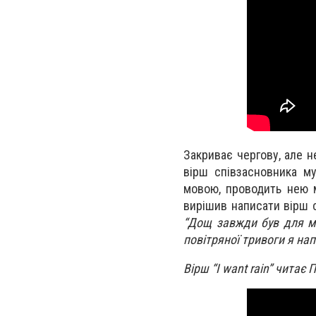
Закриває чергову, але н
вірш співзасновника му
мовою, проводить нею ма
вирішив написати вірш с
“Дощ завжди був для ме
повітряної тривоги я нап
Вірш “I want rain” чита