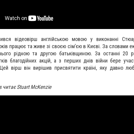
ився відеовірш англійською мовою у виконанні Стюар
ків працює та живе зі своєю сімʼєю в Києві. За словами е
ього рідною та другою батьківщиною. За останні 20 ро
тків благодійних акцій, а з перших днів війни бере учас
 Цей вірш він вирішив присвятити країні, яку давно лю
r’s читає Stuart McKenzie