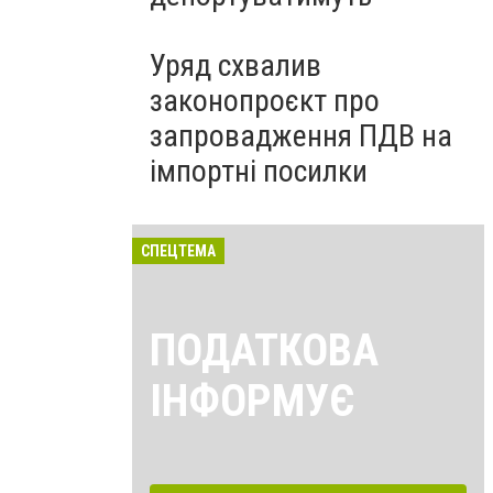
Уряд схвалив
законопроєкт про
запровадження ПДВ на
імпортні посилки
СПЕЦТЕМА
ПОДАТКОВА
ІНФОРМУЄ