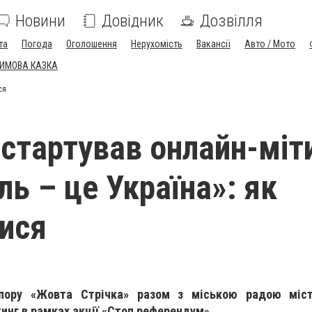
Новини
Довідник
Дозвілля
та
Погода
Оголошення
Нерухомість
Вакансії
Авто / Мото
ЗИМОВА КАЗКА
ся
 стартував онлайн-міт
ль – це Україна»: як
ися
опору «Жовта Стрічка» разом з міською радою міст
тинг в рамках акції «Стоп референдум».