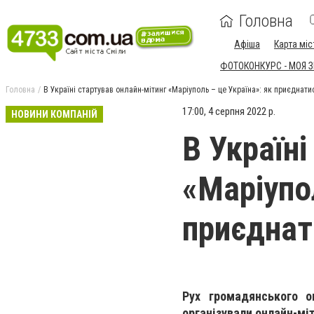
Головна
Афіша
Карта міс
ФОТОКОНКУРС - МОЯ 
Головна
В Україні стартував онлайн-мітинг «Маріуполь – це Україна»: як приєднати
17:00, 4 серпня 2022 р.
НОВИНИ КОМПАНІЙ
В Україні
«Маріупо
приєднат
Рух громадянського 
організували онлайн-мі