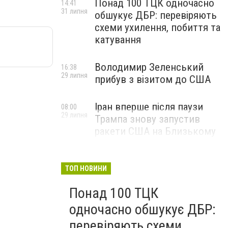
Понад 100 ТЦК одночасно
14:41
31 липня
обшукує ДБР: перевіряють
схеми ухилення, побиття та
катування
Володимир Зеленський
16:38
29 липня
прибув з візитом до США
Іран вперше після паузи
08:00
29 липня
Трампа знову запустив
ракети США на Близькому
Сході
ТОП НОВИНИ
Понад 100 ТЦК
одночасно обшукує ДБР:
перевіряють схеми