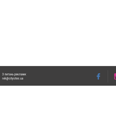
З питань реклами:
rek@citysites.ua
Допускається цитування матеріалів без отримання попередньої згоди 4733.com.ua за
систем гіперпосилання на цитовані статті не нижче другого абзацу в тексті або в я
Матеріали з плашками "Новини компаній", "Промо", "Партнерський матеріал", "Партнер
Реклама на сайті
Ф