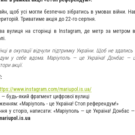
йн, щоб усі могли безпечно зібратись в умовах війни. Нав
риторій. Триватиме акція до 22-го серпня.
ва вулиця на сторінці в Instagram, де метр за метром 
лі.
нці в окупації відчули підтримку України. Щоб не здались
дум у себе вдома. Маріуполь — це Україна! Донбас — ц
ори акції.
:
ttps://www.instagram.com/mariupol.is.ua/
 — будь-який фрагмент цифрової вулиці
женням: «Маріуполь - це Україна! Стоп референдум!»
я у сторіз, написати: «Маріуполь — це Україна! Донбас — 
ariupol.is.ua