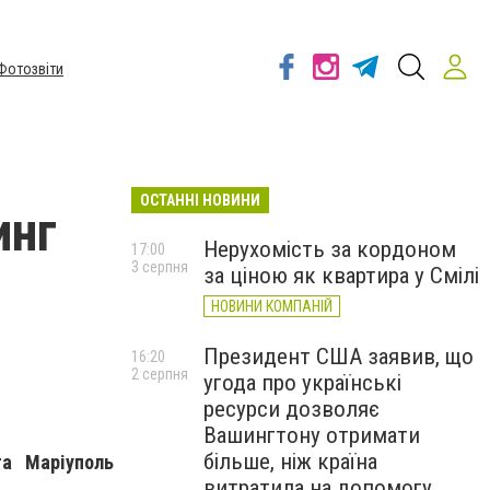
Фотозвіти
ОСТАННІ НОВИНИ
инг
Нерухомість за кордоном
17:00
3 серпня
за ціною як квартира у Смілі
НОВИНИ КОМПАНІЙ
Президент США заявив, що
16:20
2 серпня
угода про українські
ресурси дозволяє
Вашингтону отримати
більше, ніж країна
а Маріуполь
витратила на допомогу