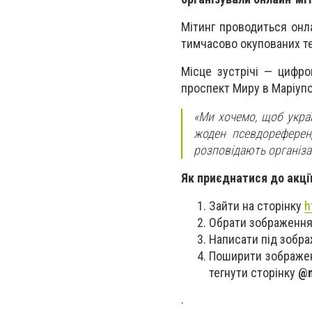
Мітинг проводиться онла
тимчасово окупованих те
Місце зустрічі — цифро
проспект Миру в Маріупо
«Ми хочемо, щоб украї
жоден псевдореферен
розповідають організат
Як приєднатися до акції
Зайти на сторінку
h
Обрати зображення
Написати під зобра
Поширити зображенн
тегнути сторінку
@m
.