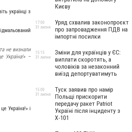
Києву
іть українці з
Уряд схвалив законопроєкт
17:00
31 липня
про запровадження ПДВ на
відмальований
імпортні посилки
 та не визнали
Зміни для українців у ЄС:
15:15
е Україна!» –
31 липня
виплати скоротять, а
чоловіків за незаконний
виїзд депортуватимуть
Туск заявив про намір
15:00
31 липня
Польщі прискорити
передачу ракет Patriot
це Україна!» і
Україні після інциденту з
Х-101