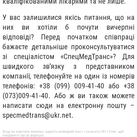
кваліфікованими лікарями та не лише.
У вас залишилися якісь питання, що на
них ви хотіли б почути вичерпні
відповіді? Перед початком співпраці
бажаєте детальніше проконсультуватися
зі спеціалістом «СпецМедТранс»? Для
швидкого зв'язку з представником
компанії, телефонуйте на один із номерів
телефонів: +38 (099) 009-41-40 або +38
(073)009-41-40. Або ж ви також можете
написати сюди на електронну пошту –
specmedtrans@ukr.net
.
Якщо ви помітили помилку, виділіть необхідний текст і натисніть Ctrl + Enter, щоб
повідомити про це редакцію