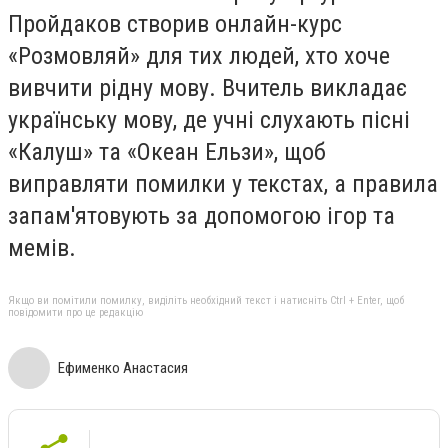
Пройдаков створив онлайн-курс
«Розмовляй» для тих людей, хто хоче
вивчити рідну мову. Вчитель викладає
українську мову, де учні слухають пісні
«Калуш» та «Океан Ельзи», щоб
виправляти помилки у текстах, а правила
запам'ятовують за допомогою ігор та
мемів.
Якщо ви помітили помилку, виділіть необхідний текст і натисніть Ctrl + Enter, щоб
повідомити про це редакцію
Ефименко Анастасия