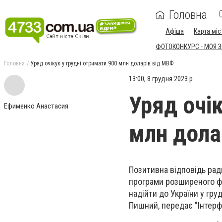
Головна
Афіша
Карта міс
ФОТОКОНКУРС - МОЯ 
Головна
Уряд очікує у грудні отримати 900 млн доларів від МВФ
13:00, 8 грудня 2023 р.
Уряд очік
Ефименко Анастасия
млн дола
Позитивна відповідь ра
програми розширеного фі
надійти до України у гру
Пишний, передає "Інтерф