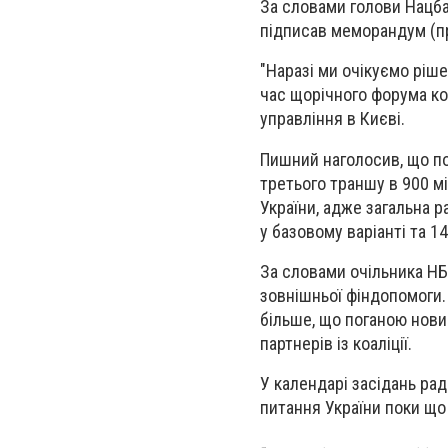
За словами голови Нацба
підписав меморандум (про
"Наразі ми очікуємо ріш
час щорічного форума ко
управління в Києві.
Пишний наголосив, що п
третього траншу в 900 м
України, адже загальна 
у базовому варіанті та 1
За словами очільника НБУ
зовнішньої фіндопомоги.
більше, що поганою нови
партнерів із коаліції.
У календарі засідань ра
питання України поки що