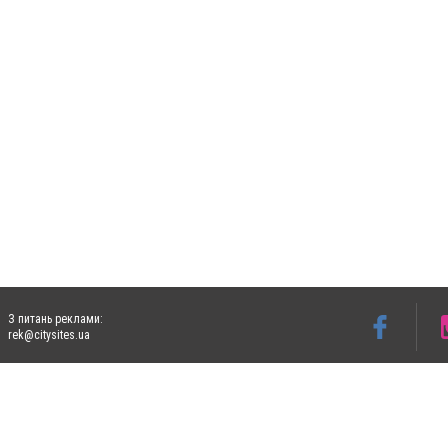
З питань реклами:
rek@citysites.ua
Допускається цитування матеріалів без отримання попередньої згоди 4733.com.ua за
систем гіперпосилання на цитовані статті не нижче другого абзацу в тексті або в я
Матеріали з плашками "Новини компаній", "Промо", "Партнерський матеріал", "Партнер