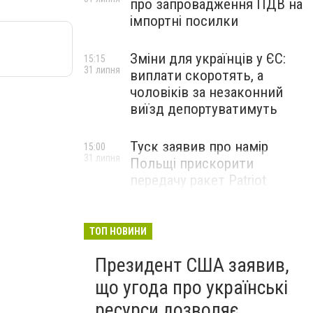
про запровадження ПДВ на
імпортні посилки
Зміни для українців у ЄС:
15:15
31 липня
виплати скоротять, а
чоловіків за незаконний
виїзд депортуватимуть
Туск заявив про намір
15:00
31 липня
Польщі прискорити
передачу ракет Patriot
Україні після інциденту з
Х-101
ТОП НОВИНИ
Президент США заявив,
що угода про українські
ресурси дозволяє