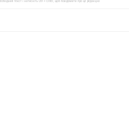
бхідний текст і натисніть Ctrl + Enter, щоб повідомити про це редакцію