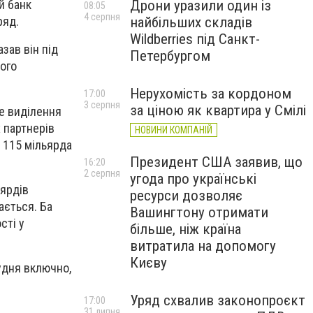
Дрони уразили один із
й банк
08:05
4 серпня
найбільших складів
ряд.
Wildberries під Санкт-
зав він під
Петербургом
ого
Нерухомість за кордоном
17:00
3 серпня
за ціною як квартира у Смілі
е виділення
 партнерів
НОВИНИ КОМПАНІЙ
ь 115 мільярда
Президент США заявив, що
16:20
2 серпня
угода про українські
ьярдів
ресурси дозволяє
ається. Ба
Вашингтону отримати
сті у
більше, ніж країна
витратила на допомогу
Києву
удня включно,
Уряд схвалив законопроєкт
17:00
31 липня