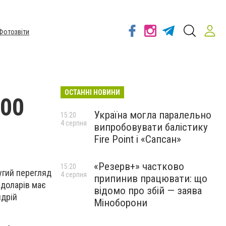
Фотозвіти
ОСТАННІ НОВИНИ
900
Україна могла паралельно
15:20
4 серпня
випробовувати балістику
Fire Point і «Сапсан»
«Резерв+» частково
15:20
угий перегляд
4 серпня
припинив працювати: що
 доларів має
відомо про збій — заява
ндрій
Міноборони