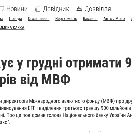
Новини
Довідник
Дозвілля
та
Погода
Оголошення
Нерухомість
Вакансії
Авто / Мото
ЗИМОВА КАЗКА
ує у грудні отримати 
рів від МВФ
ди директорів Міжнародного валютного фонду (МВФ) про др
нансування EFF і виділення третього траншу 900 мільйонів
дні. Про це повідомив голова Національного банку України А
акс".