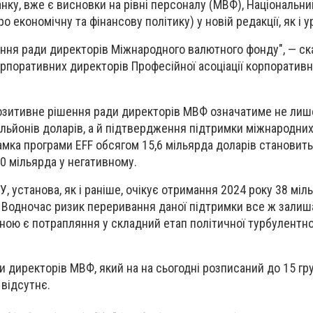
нку, вже є висновки на рівні персоналу (МВФ), Національни
 економічну та фінансову політику) у новій редакції, як і у
ення ради директорів Міжнародного валютного фонду", — ска
рпоративних директорів Професійної асоціації корпоративн
озитивне рішення ради директорів МВФ означатиме не лиш
ільйонів доларів, а й підтвердження підтримки міжнародних
рамка програми EFF обсягом 15,6 мільярда доларів становит
40 мільярда у негативному.
, установа, як і раніше, очікує отримання 2024 року 38 міл
 Водночас ризик переривання даної підтримки все ж залиш
ною є потрапляння у складний етап політичної турбулентно
ди директорів МВФ, який на на сьогодні розписаний до 15 гр
 відсутнє.