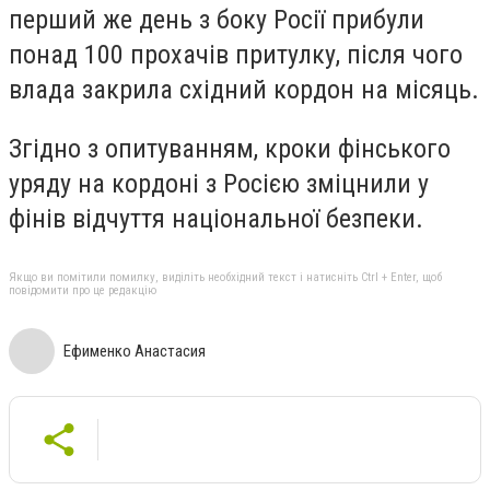
перший же день з боку Росії прибули
понад 100 прохачів притулку, після чого
влада закрила східний кордон на місяць.
Згідно з опитуванням, кроки фінського
уряду на кордоні з Росією зміцнили у
фінів відчуття національної безпеки.
Якщо ви помітили помилку, виділіть необхідний текст і натисніть Ctrl + Enter, щоб
повідомити про це редакцію
Ефименко Анастасия