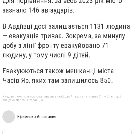
Для порівняння: за весь 2023 рік місто
зазнало 146 авіаударів.
В Авдіївці досі залишається 1131 людина
— евакуація триває. Зокрема, за минулу
добу з лінії фронту евакуйовано 71
людину, у тому числі 9 дітей.
Евакуюються також мешканці міста
Часів Яр, яких там залишилось 850.
Якщо ви помітили помилку, виділіть необхідний текст і натисніть Ctrl + Enter, щоб
повідомити про це редакцію
Ефименко Анастасия