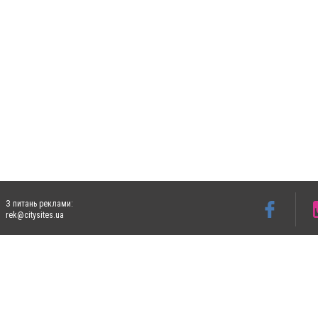
З питань реклами:
rek@citysites.ua
Допускається цитування матеріалів без отримання попередньої згоди 4733.com.ua за
систем гіперпосилання на цитовані статті не нижче другого абзацу в тексті або в я
Матеріали з плашками "Новини компаній", "Промо", "Партнерський матеріал", "Партнер
Реклама на сайті
Ф