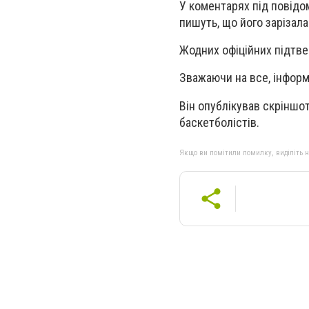
У коментарях під повідо
пишуть, що його зарізала 
Жодних офіційних підтв
Зважаючи на все, інформ
Він опублікував скріншот
баскетболістів.
Якщо ви помітили помилку, виділіть нео