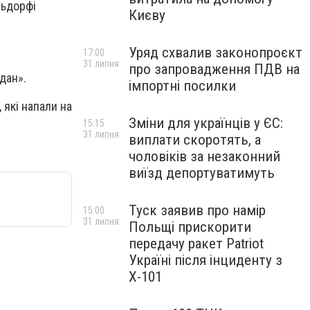
льдорфі
Києву
Уряд схвалив законопроєкт
17:00
31 липня
про запровадження ПДВ на
дан».
імпортні посилки
 які напали на
Зміни для українців у ЄС:
15:15
31 липня
виплати скоротять, а
чоловіків за незаконний
виїзд депортуватимуть
Туск заявив про намір
15:00
31 липня
Польщі прискорити
передачу ракет Patriot
Україні після інциденту з
Х-101