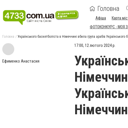
Головна
Афіша
Карта міс
ФОТОКОНКУРС - МОЯ 
Головна
Українського баскетболіста в Німеччині вбила група арабів Українського 
17:00, 12 лютого 2024 р.
Українсь
Ефименко Анастасия
Німеччині
Українсь
Німеччині