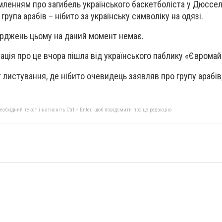
мленням про загибель українського баскетболіста у Дюссе
група арабів – нібито за українську символіку на одязі.
ерджень цьому на даний момент немає.
ація про це вчора пішла від українського паблику «Євромай
 листування, де нібито очевидець заявляв про групу арабів,
бхідний текст і натисніть Ctrl + Enter, щоб повідомити про це редакцію