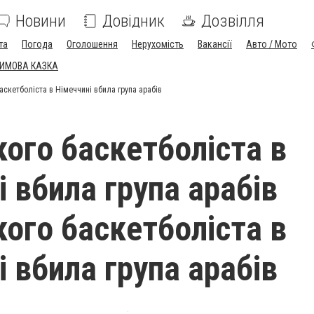
Новини
Довідник
Дозвілля
та
Погода
Оголошення
Нерухомість
Вакансії
Авто / Мото
ЗИМОВА КАЗКА
баскетболіста в Німеччині вбила група арабів
кого баскетболіста в
 вбила група арабів
кого баскетболіста в
 вбила група арабів