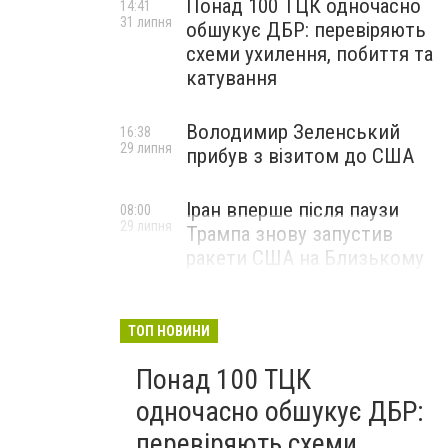
Понад 100 ТЦК одночасно
14:41
31 липня
обшукує ДБР: перевіряють
схеми ухилення, побиття та
катування
Володимир Зеленський
16:38
29 липня
прибув з візитом до США
Іран вперше після паузи
08:00
29 липня
Трампа знову запустив
ракети США на Близькому
Сході
ТОП НОВИНИ
Понад 100 ТЦК
одночасно обшукує ДБР:
перевіряють схеми