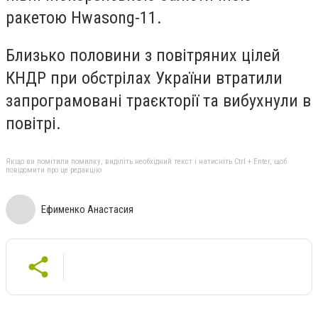
ракетою Hwasong-11.
Близько половини з повітряних цілей
КНДР при обстрілах України втратили
запрограмовані траєкторії та вибухнули в
повітрі.
Якщо ви помітили помилку, виділіть необхідний текст і натисніть Ctrl + Enter, щоб
повідомити про це редакцію
Ефименко Анастасия