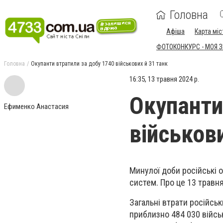
Головна
Афіша
Карта міс
ФОТОКОНКУРС - МОЯ 
Головна
Окупанти втратили за добу 1740 військових й 31 танк
16:35, 13 травня 2024 р.
Окупанти
Ефименко Анастасия
військови
Минулої доби російські о
систем. Про це 13 травн
Загальні втрати російськ
приблизно 484 030 війсь