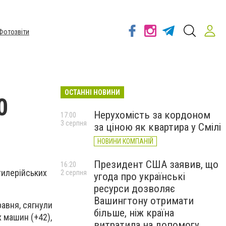
Фотозвіти
ОСТАННІ НОВИНИ
0
Нерухомість за кордоном
17:00
3 серпня
за ціною як квартира у Смілі
НОВИНИ КОМПАНІЙ
Президент США заявив, що
16:20
тилерійських
2 серпня
угода про українські
ресурси дозволяє
Вашингтону отримати
равня, сягнули
більше, ніж країна
 машин (+42),
витратила на допомогу