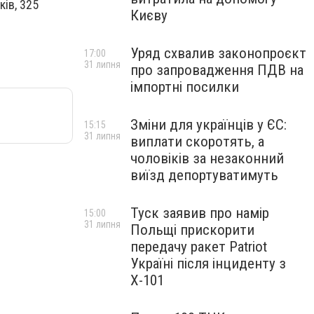
ків, 325
Києву
Уряд схвалив законопроєкт
17:00
31 липня
про запровадження ПДВ на
імпортні посилки
Зміни для українців у ЄС:
15:15
31 липня
виплати скоротять, а
чоловіків за незаконний
виїзд депортуватимуть
Туск заявив про намір
15:00
31 липня
Польщі прискорити
передачу ракет Patriot
Україні після інциденту з
Х-101