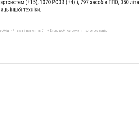
 артсистем (+15), 1070 РСЗВ (+4) ), 797 засобів ППО, 350 літа
иць іншої техніки.
бхідний текст і натисніть Ctrl + Enter, щоб повідомити про це редакцію