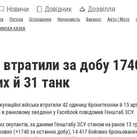
Новини
Довідник
Дозвілля
та
Погода
Оголошення
Нерухомість
Вакансії
Авто / Мото
ЗИМОВА КАЗКА
 втратили за добу 174
х й 31 танк
купаційні війська втратили 42 одиниці бронетехніки й 15 ар
я в ранковому зведенні у Facebook повідомив Генштаб ЗСУ.
их окупантів, за даними Генштабу ЗСУ станом на ранок 13 т
кових (+1740 за останню добу), 14 417 бойових броньованих