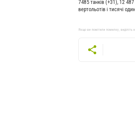
7485 танків (+31), 12 487
вертольотів і тисячі один
Якщо ви помітили помилку, виділіть нео