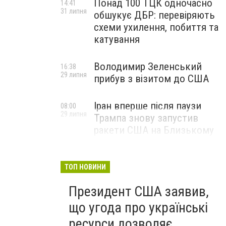
Понад 100 ТЦК одночасно
14:41
31 липня
обшукує ДБР: перевіряють
схеми ухилення, побиття та
катування
Володимир Зеленський
16:38
29 липня
прибув з візитом до США
Іран вперше після паузи
08:00
29 липня
Трампа знову запустив
ракети США на Близькому
Сході
ТОП НОВИНИ
Президент США заявив,
що угода про українські
ресурси дозволяє