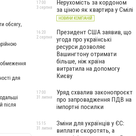
Нерухомість за кордоном
17:00
3 серпня
за ціною як квартира у Смілі
НОВИНИ КОМПАНІЙ
и обсягу,
Президент США заявив, що
16:20
2 серпня
угода про українські
арійною
ресурси дозволяє
Вашингтону отримати
більше, ніж країна
ся обмеження
витратила на допомогу
Києву
ності для
Уряд схвалив законопроєкт
17:00
подальші
31 липня
про запровадження ПДВ на
й після
імпортні посилки
Зміни для українців у ЄС:
15:15
31 липня
виплати скоротять, а