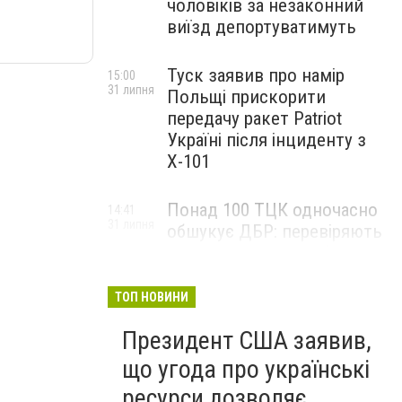
чоловіків за незаконний
виїзд депортуватимуть
Туск заявив про намір
15:00
31 липня
Польщі прискорити
передачу ракет Patriot
Україні після інциденту з
Х-101
Понад 100 ТЦК одночасно
14:41
31 липня
обшукує ДБР: перевіряють
схеми ухилення, побиття та
катування
ТОП НОВИНИ
Президент США заявив,
що угода про українські
ресурси дозволяє