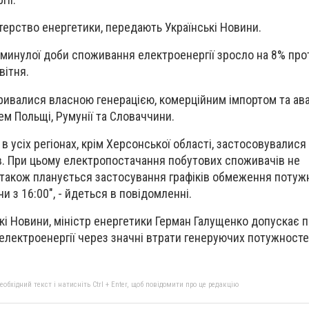
терство енергетики, передають Українськi Новини.
 минулої доби споживання електроенергії зросло на 8% прот
вітня.
ривалися власною генерацією, комерційним імпортом та ав
м Польщі, Румунії та Словаччини.
ни в усіх регіонах, крім Херсонської області, застосовували
. При цьому електропостачання побутових споживачів не
 також планується застосування графіків обмеження потуж
 з 16:00", - йдеться в повідомленні.
кi Новини, міністр енергетики Герман Галущенко допускає 
лектроенергії через значні втрати генеруючих потужносте
бхідний текст і натисніть Ctrl + Enter, щоб повідомити про це редакцію