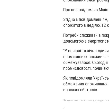
Про це повідомляє Мініс
Згідно з повідомленням,
спожитого в неділю, 12 к
Потреби споживачів пок
допомогою з енергосисте
"У вечірні та нічні годи
промислових споживачів
обмежувалося. Сьогодні
промисловості, починаючи
Як повідомляли Українсь
обмеження споживання е
ворожих обстрілів.
Якщо ви помітили помилку, виділіть нео