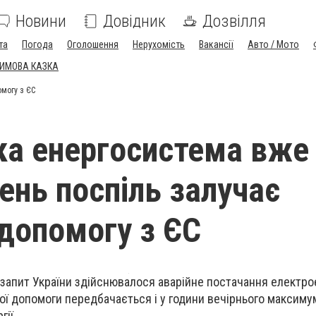
Новини
Довідник
Дозвілля
та
Погода
Оголошення
Нерухомість
Вакансії
Авто / Мото
ЗИМОВА КАЗКА
омогу з ЄС
ка енергосистема вже
ень поспіль залучає
 допомогу з ЄС
а запит України здійснювалося аварійне постачання електрое
ої допомоги передбачається і у години вечірнього максиму
ії.