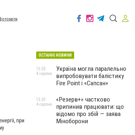
Фотозвіти
ОСТАННІ НОВИНИ
Україна могла паралельно
15:20
4 серпня
випробовувати балістику
Fire Point і «Сапсан»
«Резерв+» частково
15:20
4 серпня
припинив працювати: що
відомо про збій — заява
нергії, при
Міноборони
му