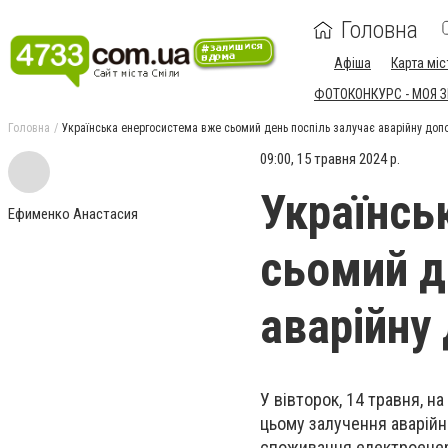
Головна
Афіша
Карта міс
ФОТОКОНКУРС - МОЯ 
Головна
Українська енергосистема вже сьомий день поспіль залучає аварійну доп
09:00, 15 травня 2024 р.
Українсь
Ефименко Анастасия
сьомий д
аварійну
У вівторок, 14 травня, н
цьому залучення аварійн
споживання електроенерг