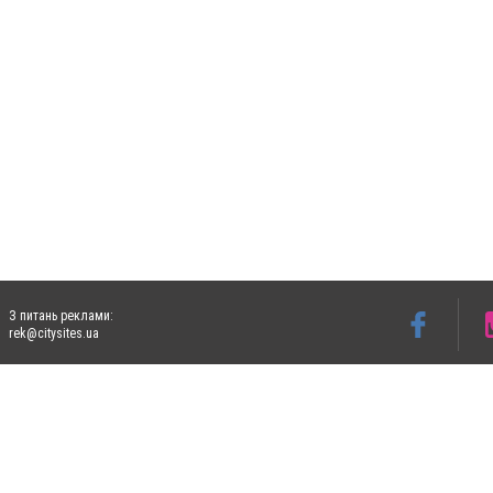
З питань реклами:
rek@citysites.ua
Допускається цитування матеріалів без отримання попередньої згоди 4733.com.ua за
систем гіперпосилання на цитовані статті не нижче другого абзацу в тексті або в я
Матеріали з плашками "Новини компаній", "Промо", "Партнерський матеріал", "Партнер
Реклама на сайті
Ф