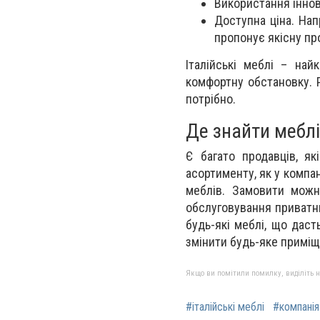
Використання іннов
Доступна ціна. На
пропонує якісну пр
Італійські меблі – на
комфортну обстановку. Р
потрібно.
Де знайти меблі
Є багато продавців, я
асортименту, як у компа
меблів. Замовити можна
обслуговування приватни
будь-які меблі, що даст
змінити будь-яке приміщ
Якщо ви помітили помилку, виділіть нео
#італійські меблі
#компані