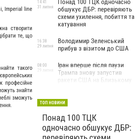
;
Понад 100 ТЦК одночасно
14:41
31 липня
, Imperial line
обшукує ДБР: перевіряють
схеми ухилення, побиття та
катування
жна створити
дібрати те, що
Володимир Зеленський
16:38
29 липня
прибув з візитом до США
Іран вперше після паузи
08:00
знайти такого
29 липня
Трампа знову запустив
м європейських
ракети США на Близькому
як професійне
Сході
зможуть знайти
 меблі зможуть
ТОП НОВИНИ
ення.
Понад 100 ТЦК
одночасно обшукує ДБР:
перевіряють схеми