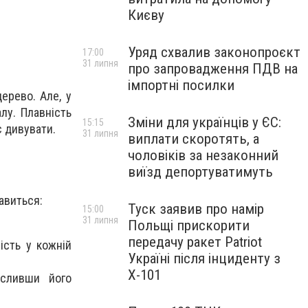
Києву
Уряд схвалив законопроєкт
17:00
31 липня
про запровадження ПДВ на
імпортні посилки
ерево. Але, у
лу. Плавність
Зміни для українців у ЄС:
15:15
є дивувати.
31 липня
виплати скоротять, а
чоловіків за незаконний
виїзд депортуватимуть
авиться:
Туск заявив про намір
15:00
31 липня
Польщі прискорити
передачу ракет Patriot
ість у кожній
Україні після інциденту з
Х-101
есливши його