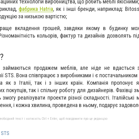
аційних технологій виробництва, що робить меблі якісними
приклад,
фабрика Hatria
, як і інші бренди, наприклад: Bitossi
одукцію за низькою вартістю;
йкраще вкладення грошей, завдяки якому в будинку мо
ізноманітність кольорів, фактур та дизайнів дозволять пі
?
кі займаються продажем меблів, але ніде не вдасться 
нії STS. Вона співпрацює з виробниками і є постачальнико
 як з Італії, так і з інших країн. Компанія пропонує 
х покупців, так і спільну роботу для дизайнерів. Фахівці 
ь змогу реалізувати проекти різної складності. Італійські
ення, і кожна хвилина, проведена в ньому, подарує задовол
бхідний текст і натисніть Ctrl + Enter, щоб повідомити про це редакцію
я STS