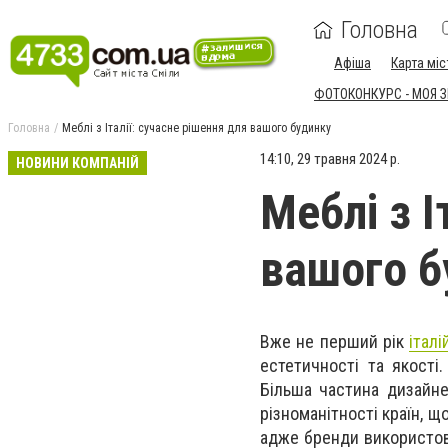
Головна
Афіша
Карта міс
ФОТОКОНКУРС - МОЯ 
Головна
Меблі з Італії: сучасне рішення для вашого будинку
14:10, 29 травня 2024 р.
НОВИНИ КОМПАНІЙ
Меблі з І
вашого б
Вже не перший рік
італі
естетичності та якості
Більша частина дизайне
різноманітності країн, 
адже бренди використову