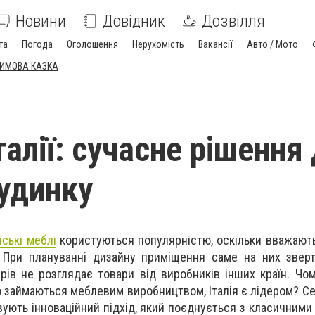
Новини
Довідник
Дозвілля
та
Погода
Оголошення
Нерухомість
Вакансії
Авто / Мото
ЗИМОВА КАЗКА
талії: сучасне рішення
удинку
йські меблі
користуються популярністю, оскільки вважают
. При плануванні дизайну приміщення саме на них зверт
рів не розглядає товари від виробників інших країн. Чом
що займаються меблевим виробництвом, Італія є лідером? С
ють інноваційний підхід, який поєднується з класичними 