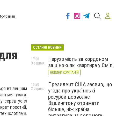
Фотозвіти
ОСТАННІ НОВИНИ
 для
Нерухомість за кордоном
17:00
3 серпня
за ціною як квартира у Смілі
НОВИНИ КОМПАНІЙ
Президент США заявив, що
16:20
ься втіленням
2 серпня
угода про українські
ається увага.
ресурси дозволяє
у серед усієї
Вашингтону отримати
екрет простий,
більше, ніж країна
технологіями.
витратила на допомогу