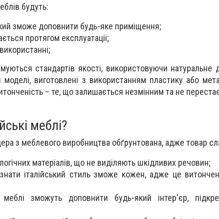
еблів будуть:
який зможе доповнити будь-яке приміщення;
ається протягом експлуатації;
 використанні;
имуються стандартів якості, використовуючи натуральне д
 моделі, виготовлені з використанням пластику або мета
витонченість – те, що залишається незмінним та не переста
йські меблі?
лідера з меблевого виробництва обґрунтована, адже товар сл
огічних матеріалів, що не виділяють шкідливих речовин;
ізнати італійський стиль зможе кожен, адже це витончен
– меблі зможуть доповнити будь-який інтер'єр, підкр