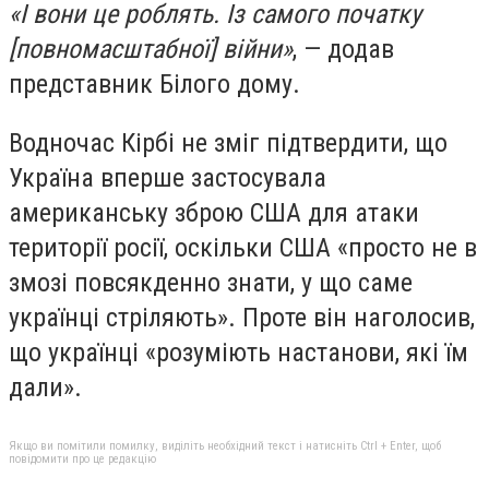
«І вони це роблять. Із самого початку
[повномасштабної] війни»
, — додав
представник Білого дому.
Водночас Кірбі не зміг підтвердити, що
Україна вперше застосувала
американську зброю США для атаки
території росії, оскільки США «просто не в
змозі повсякденно знати, у що саме
українці стріляють». Проте він наголосив,
що українці «розуміють настанови, які їм
дали».
Якщо ви помітили помилку, виділіть необхідний текст і натисніть Ctrl + Enter, щоб
повідомити про це редакцію