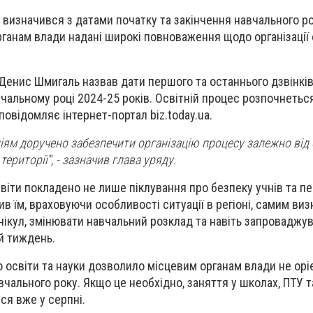
и визначився з датами початку та закінчення навчального р
органам влади надані широкі повноваження щодо організації 
 Денис Шмигаль назвав дати першого та останнього дзвінків
чальному році 2024-25 років. Освітній процес розпочнеться
овідомляє інтернет-портал biz.today.ua.
іям доручено забезпечити організацію процесу залежно від 
 території", - зазначив глава уряду.
віти покладено не лише піклування про безпеку учнів та пе
ив їм, враховуючи особливості ситуації в регіоні, самим ви
анікул, змінювати навчальний розклад та навіть запроваджу
й тиждень.
о освіти та науки дозволило місцевим органам влади не орі
вчального року. Якщо це необхідно, заняття у школах, ПТУ т
я вже у серпні.