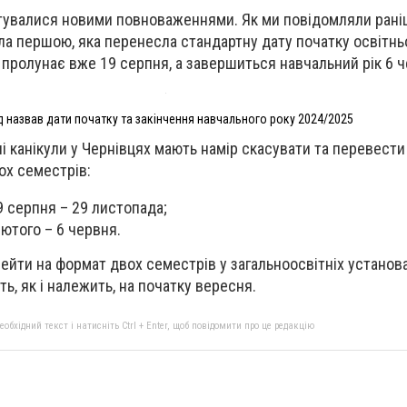
стувалися новими повноваженнями. Як ми повідомляли рані
ла першою, яка перенесла стандартну дату початку освітнь
і пролунає вже 19 серпня, а завершиться навчальний рік 6 ч
д назвав дати початку та закінчення навчального року 2024/2025
ні канікули у Чернівцях мають намір скасувати та перевест
ох семестрів:
 серпня – 29 листопада;
лютого – 6 червня.
ейти на формат двох семестрів у загальноосвітніх установа
ть, як і належить, на початку вересня.
бхідний текст і натисніть Ctrl + Enter, щоб повідомити про це редакцію