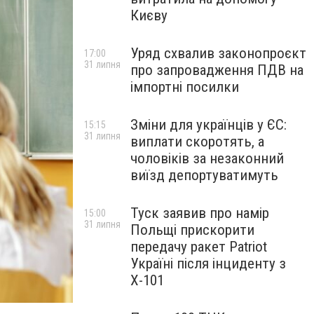
Києву
Уряд схвалив законопроєкт
17:00
31 липня
про запровадження ПДВ на
імпортні посилки
Зміни для українців у ЄС:
15:15
31 липня
виплати скоротять, а
чоловіків за незаконний
виїзд депортуватимуть
Туск заявив про намір
15:00
31 липня
Польщі прискорити
передачу ракет Patriot
Україні після інциденту з
Х-101