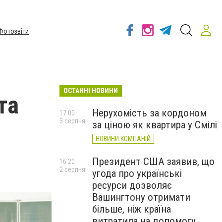
Фотозвіти
ОСТАННІ НОВИНИ
та
Нерухомість за кордоном
17:00
3 серпня
за ціною як квартира у Смілі
НОВИНИ КОМПАНІЙ
Президент США заявив, що
16:20
2 серпня
угода про українські
ресурси дозволяє
Вашингтону отримати
більше, ніж країна
витратила на допомогу