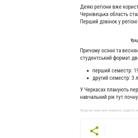
Деякі регіони вже кори
Чернівецька область ста
Перший дзвінок у регіон
Уря
Причому осінні та весня
студентський формат дв
перший семестр: 19
другий семестр: 3 
У Черкасах планують пер
навчальний рік тут почну
Якщо ви помітили помилку, виділіть нео