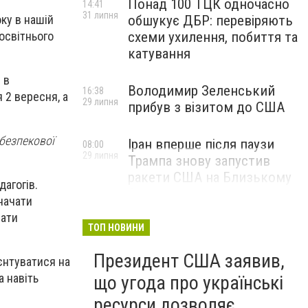
Понад 100 ТЦК одночасно
14:41
31 липня
оку в нашій
обшукує ДБР: перевіряють
освітнього
схеми ухилення, побиття та
катування
 в
Володимир Зеленський
16:38
 2 вересня, а
29 липня
прибув з візитом до США
безпекової
Іран вперше після паузи
08:00
29 липня
Трампа знову запустив
ракети США на Близькому
дагогів.
Сході
значати
вати
ТОП НОВИНИ
Президент США заявив,
єнтуватися на
а навіть
що угода про українські
ресурси дозволяє