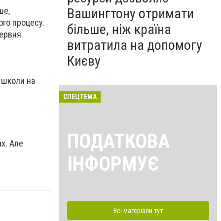
ше,
Вашингтону отримати
ого процесу.
більше, ніж країна
ервня.
витратила на допомогу
Києву
и школи на
СПЕЦТЕМА
ПОДАТКОВА
х. Але
ІНФОРМУЄ
Всі матеріали тут