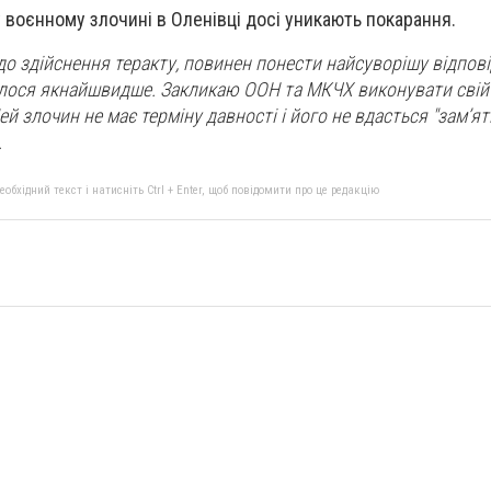
у воєнному злочині в Оленівці досі уникають покарання.
до здійснення теракту, повинен понести найсуворішу відпові
алося якнайшвидше. Закликаю ООН та МКЧХ виконувати свій
й злочин не має терміну давності і його не вдасться "зам’яти
.
бхідний текст і натисніть Ctrl + Enter, щоб повідомити про це редакцію