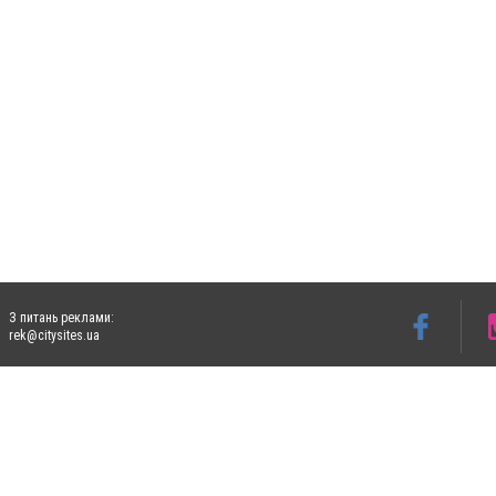
З питань реклами:
rek@citysites.ua
Допускається цитування матеріалів без отримання попередньої згоди 4733.com.ua за
систем гіперпосилання на цитовані статті не нижче другого абзацу в тексті або в я
Матеріали з плашками "Новини компаній", "Промо", "Партнерський матеріал", "Партнер
Реклама на сайті
Ф