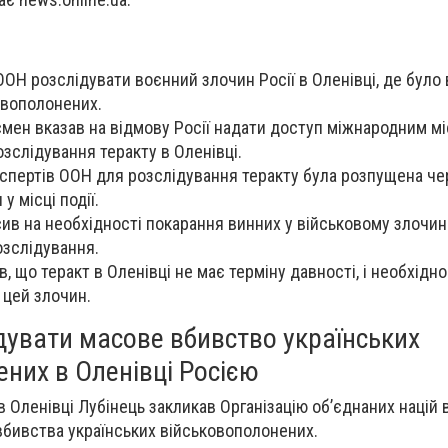
ООН розслідувати воєнний злочин Росії в Оленівці, де було
овополонених.
мен вказав на відмову Росії надати доступ міжнародним мі
слідування теракту в Оленівці.
кспертів ООН для розслідування теракту була розпущена че
у місці події.
в на необхідності покарання винних у військовому злочині
зслідування.
, що теракт в Оленівці не має терміну давності, і необхідн
 цей злочин.
дувати масове вбивство українських
них в Оленівці Росією
в Оленівці Лубінець закликав Організацію об’єднаних націй
вбивства українських військовополонених.