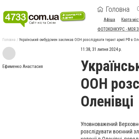
Головна
Афіша
Карта міс
ФОТОКОНКУРС - МОЯ 
Головна
Український омбудсмен закликав ООН розслідувати теракт армії РФ в Ол
11:38, 31 липня 2024 р.
Українсь
Ефименко Анастасия
ООН розс
Оленівці
Уповноважений Верховно
розслідувати воєнний зл
колонії в Оленівці, перед