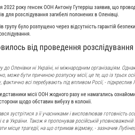
ня 2022 року генсек ООН Антоніу Гутерріш заявив, що прово
ів для розслідування загибелі полонених в Оленівці.
в групу було розпущено через відсутність гарантій безпеки 
розслідування.
вилось від проведення розслідування
у до Оленівки ні Україні, ні міжнародним організаціям. Одна
но, може бути причиною розпуску місії, це те, що із трьох осі
ду, фактично всі перебувають під впливом Росії, - підкреслив 
дставники місії ООН жодного разу не намагались ознайоми
сторони щодо обставин вибуху в колонії.
вся зустрітися з її учасниками і висловлював готовність о
і є в України. Також я пропонував російській уповноваженій 
ти місце трагедії, на що отримав відмову, - зазначив Лубінец