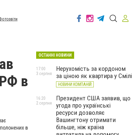
Фотозвіти
ОСТАННІ НОВИНИ
ав
Нерухомість за кордоном
17:00
3 серпня
за ціною як квартира у Смілі
 РФ в
НОВИНИ КОМПАНІЙ
Президент США заявив, що
16:20
2 серпня
угода про українські
ресурси дозволяє
Вашингтону отримати
має
більше, ніж країна
ополонених в
витратила на допомогу