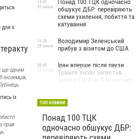
Понад 100 ТЦК одночасно
14:41
диться
31 липня
обшукує ДБР: перевіряють
схеми ухилення, побиття та
катування
для її
Володимир Зеленський
16:38
 теракту
29 липня
прибув з візитом до США
Іран вперше після паузи
08:00
к ще одним
29 липня
Трампа знову запустив
б-іноземців,
ракети США на Близькому
Лубінець.
Сході
тись із
ТОП НОВИНИ
Понад 100 ТЦК
собисто
з прав
одночасно обшукує ДБР:
ь.
перевіряють схеми