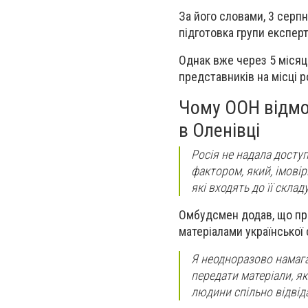
За його словами, 3 серп
підготовка групи експерт
Однак вже через 5 місяці
представників на місці 
Чому ООН відмо
в Оленівці
Росія не надала доступ
фактором, який, імовір
які входять до її скла
Омбудсмен додав, що пре
матеріалами української 
Я неодноразово намага
передати матеріали, як
людини спільно відвіда