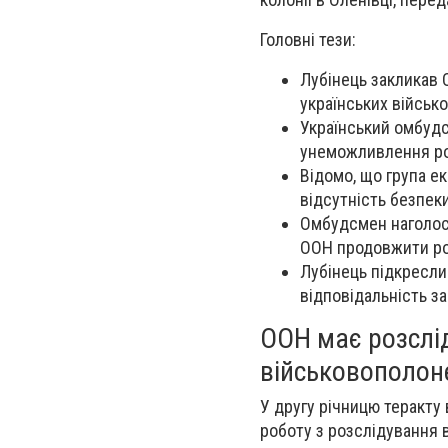
Головні тези:
Лубінець закликав 
українських військ
Український омбудс
унеможливлення роз
Відомо, що група е
відсутність безпеки 
Омбудсмен наголоси
ООН продовжити ро
Лубінець підкреслив
відповідальність за
ООН має розслі
військовополоне
У другу річницю теракту 
роботу з розслідування 