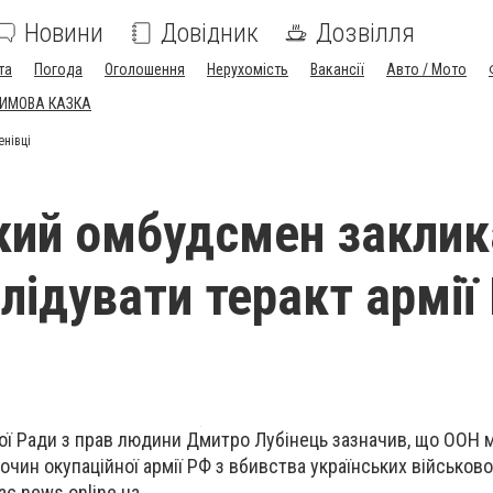
Новини
Довідник
Дозвілля
та
Погода
Оголошення
Нерухомість
Вакансії
Авто / Мото
ЗИМОВА КАЗКА
енівці
кий омбудсмен заклик
лідувати теракт армії
ї Ради з прав людини Дмитро Лубінець зазначив, що ООН 
очин окупаційної армії РФ з вбивства українських військов
ає news.online.ua.