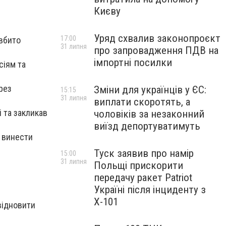
Києву
Уряд схвалив законопроєкт
17:00
 вбито
31 липня
про запровадження ПДВ на
імпортні посилки
сіям та
рез
Зміни для українців у ЄС:
15:15
31 липня
виплати скоротять, а
 та закликав
чоловіків за незаконний
виїзд депортуватимуть
о винести
Туск заявив про намір
15:00
31 липня
Польщі прискорити
передачу ракет Patriot
Україні після інциденту з
Х-101
 відновити