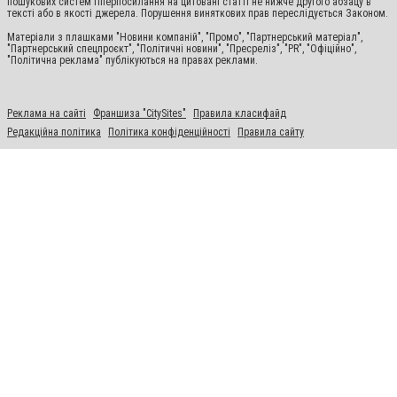
пошукових систем гіперпосилання на цитовані статті не нижче другого абзацу в
тексті або в якості джерела. Порушення виняткових прав переслідується Законом.
Матеріали з плашками "Новини компаній", "Промо", "Партнерський матеріал",
"Партнерський спецпроєкт", "Політичні новини", "Пресреліз", "PR", "Офіційно",
"Політична реклама" публікуються на правах реклами.
Реклама на сайті
Франшиза "CitySites"
Правила класифайд
Редакційна політика
Політика конфіденційності
Правила сайту