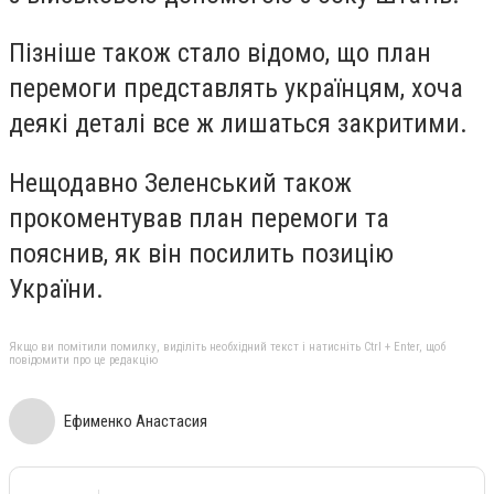
Пізніше також стало відомо, що план
перемоги представлять українцям, хоча
деякі деталі все ж лишаться закритими.
Нещодавно Зеленський також
прокоментував план перемоги та
пояснив, як він посилить позицію
України.
Якщо ви помітили помилку, виділіть необхідний текст і натисніть Ctrl + Enter, щоб
повідомити про це редакцію
Ефименко Анастасия