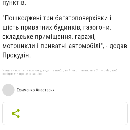
пунктів.
"Пошкоджені три багатоповерхівки і
шість приватних будинків, газогони,
складське приміщення, гаражі,
мотоцикли і приватні автомобілі", - додав
Прокудін.
Якщо ви помітили помилку, виділіть необхідний текст і натисніть Ctrl + Enter, щоб
повідомити про це редакцію
Ефименко Анастасия