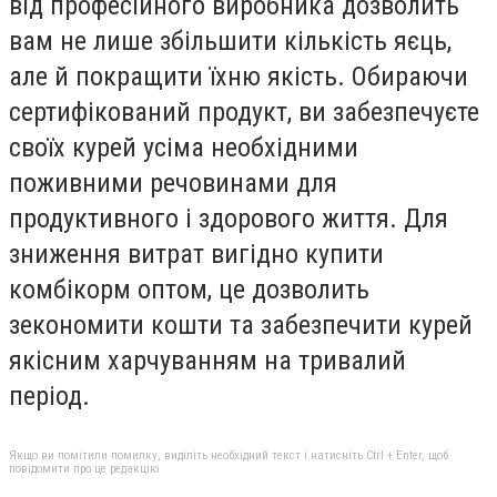
від професійного виробника дозволить
вам не лише збільшити кількість яєць,
але й покращити їхню якість. Обираючи
сертифікований продукт, ви забезпечуєте
своїх курей усіма необхідними
поживними речовинами для
продуктивного і здорового життя. Для
зниження витрат вигідно купити
комбікорм оптом, це дозволить
зекономити кошти та забезпечити курей
якісним харчуванням на тривалий
період.
Якщо ви помітили помилку, виділіть необхідний текст і натисніть Ctrl + Enter, щоб
повідомити про це редакцію