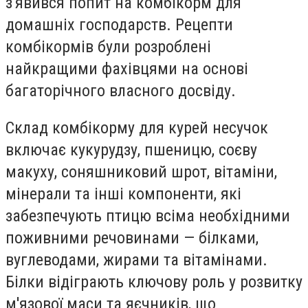
з'явився попит на комбікорм для
домашніх господарств. Рецепти
комбікормів були розроблені
найкращими фахівцями на основі
багаторічного власного досвіду.
Склад комбікорму для курей несучок
включає кукурудзу, пшеницю, соєву
макуху, соняшниковий шрот, вітаміни,
мінерали та інші компоненти, які
забезпечують птицю всіма необхідними
поживними речовинами — білками,
вуглеводами, жирами та вітамінами.
Білки відіграють ключову роль у розвитку
м'язової маси та яєчників, що