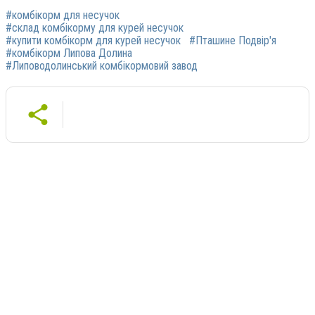
#комбікорм для несучок
#склад комбікорму для курей несучок
#купити комбікорм для курей несучок
#Пташине Подвір'я
#комбікорм Липова Долина
#Липоводолинський комбікормовий завод