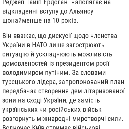
Реджеп Тайїп Ердоган
наполягає на
відкладенні вступу до Альянсу
щонайменше на 10 років.
Він вважає, що дискусії щодо членства
України в НАТО лише загострюють
ситуацію й ускладнюють можливість
домовленостей із президентом росії
володимиром путіним. За словами
турецького лідера, запропонований план
передбачає створення демілітаризованої
зони на сході України, де замість
українських чи російських військ
розгорнуть міжнародні миротворчі сили.
Водночас Київ отримає військові