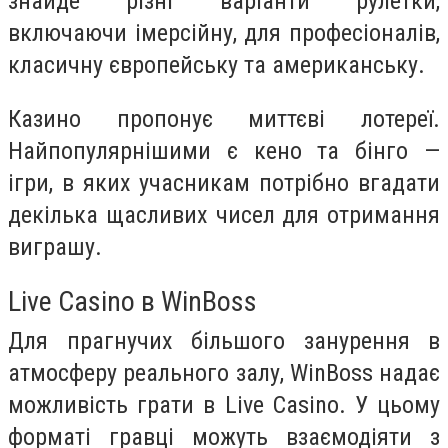
знайде різні варіанти рулетки,
включаючи імерсійну, для професіоналів,
класичну європейську та американську.
Казино пропонує миттєві лотереї.
Найпопулярнішими є кено та бінго —
ігри, в яких учасникам потрібно вгадати
декілька щасливих чисел для отримання
виграшу.
Live Casino в WinBoss
Для прагнучих більшого занурення в
атмосферу реального залу, WinBoss надає
можливість грати в Live Casino. У цьому
форматі гравці можуть взаємодіяти з