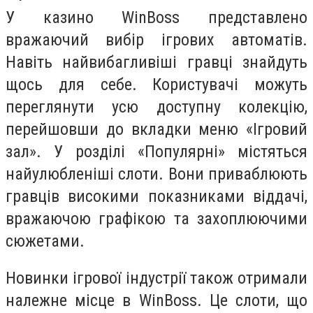
У казино WinBoss представлено
вражаючий вибір ігрових автоматів.
Навіть найвибагливіші гравці знайдуть
щось для себе. Користувачі можуть
переглянути усю доступну колекцію,
перейшовши до вкладки меню «Ігровий
зал». У розділі «Популярні» містяться
найулюбленіші слоти. Вони приваблюють
гравців високими показниками віддачі,
вражаючою графікою та захоплюючими
сюжетами.
Новинки ігрової індустрії також отримали
належне місце в WinBoss. Це слоти, що