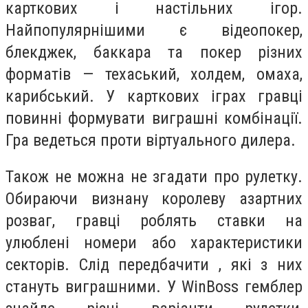
карткових і настільних ігор.
Найпопулярнішими є відеопокер,
блекджек, баккара та покер різних
форматів — техаський, холдем, омаха,
карибський. У карткових іграх гравці
повинні формувати виграшні комбінації.
Гра ведеться проти віртуального дилера.
Також не можна не згадати про рулетку.
Обираючи визнану королеву азартних
розваг, гравці роблять ставки на
улюблені номери або характеристики
секторів. Слід передбачити , які з них
стануть виграшними. У WinBoss гемблер