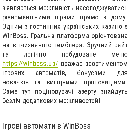
з'являється можливість насолоджуватись
різноманітними іграми прямо з дому.
Одним з гостинних українських казино є
WinBoss. Гральна платформа орієнтована
на вітчизняного гемблера. Зручний сайт
та логічно побудоване меню
https://winboss.ua/
вражає асортиментом
ігрових автоматів, бонусами для
новачків та вигідними пропозиціями.
Саме тут поціновувачі азерту знайдуть
безліч додаткових можливостей!
Ігрові автомати в WinBoss