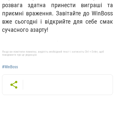
розвага здатна принести виграші та
приємні враження. Завітайте до WinBoss
вже сьогодні і відкрийте для себе смак
сучасного азарту!
Якщо ви помітили помилку, виділіть необхідний текст і натисніть Ctrl + Enter, щоб
повідомити про це редакцію
#WinBoss